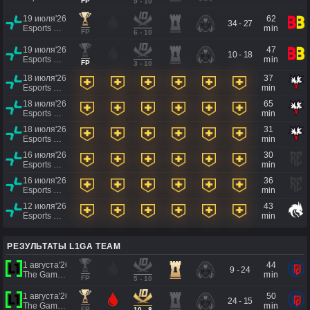
FP
9 - 10
19 июля'26
62
34 - 27
Esports World Cup 2026
min
FP
6 - 10
19 июля'26
47
10 - 18
Esports World Cup 2026
min
FP
3 - 10
18 июля'26
37
Esports World Cup 2026
min
18 июля'26
65
Esports World Cup 2026
min
18 июля'26
31
Esports World Cup 2026
min
16 июля'26
30
Esports World Cup 2026
min
16 июля'26
36
Esports World Cup 2026
min
12 июля'26
43
Esports World Cup 2026
min
РЕЗУЛЬТАТЫ L1GA TEAM
1 августа'26
44
9 - 24
The Games of the Future 2026
min
FP
5 - 10
1 августа'26
50
24 - 15
The Games of the Future 2026
min
FP
10 - 8