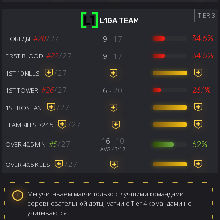
TIER 3
L1GA TEAM
#20
/
27
9
- 17
34.6%
ПОБЕДЫ
#22
/
27
9
- 17
34.6%
FIRST BLOOD
/
27
1ST 10 KILLS
#26
/
27
6
- 20
23.1%
1ST TOWER
/
27
1ST ROSHAN
/
27
TEAM KILLS >24.5
16
- 10
#5
/
27
62%
OVER 40.5 MIN
AVG 43:17
/
27
OVER 49.5 KILLS
Мы учитываем матчи только с лучшими командами
соревновательной доты, матчи с Tier 4 командами не
учитываются.