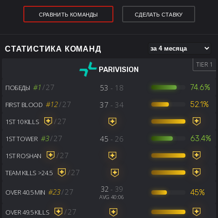
СРАВНИТЬ КОМАНДЫ
СДЕЛАТЬ СТАВКУ
СТАТИСТИКА КОМАНД
TIER 1
PARIVISION
#1
/
27
53
- 18
74.6%
ПОБЕДЫ
#12
/
27
37
- 34
52.1%
FIRST BLOOD
/
27
1ST 10 KILLS
#3
/
27
45
- 26
63.4%
1ST TOWER
/
27
1ST ROSHAN
/
27
TEAM KILLS >24.5
32
- 39
#23
/
27
45%
OVER 40.5 MIN
AVG 40:06
/
27
OVER 49.5 KILLS