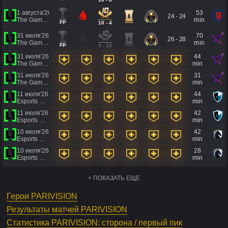
1 августа'26
53
24 - 24
The Games of the Future 2026
min
FP
10 - 4
31 июля'26
70
26 - 28
The Games of the Future 2026
min
FP
9 - 10
31 июля'26
44
The Games of the Future 2026
min
31 июля'26
31
The Games of the Future 2026
min
11 июля'26
44
Esports World Cup 2026
min
11 июля'26
42
Esports World Cup 2026
min
10 июля'26
42
Esports World Cup 2026
min
10 июля'26
28
Esports World Cup 2026
min
+ ПОКАЗАТЬ ЕЩЕ
Герои PARIVISION
Результаты матчей PARIVISION
Статистика PARIVISION: сторона / первый пик