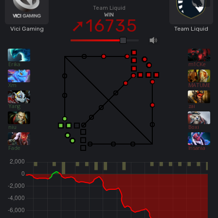
Team Liquid
WIN
16735
Vici Gaming
Team Liquid
Erika
m1CKe
Xm
MATUMBA
Yang
zai
niu
Boxi
Fade
Insania