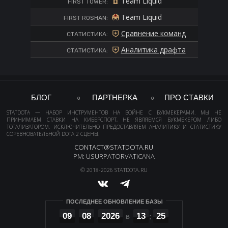
Team Liquid
FIRST TOWER:
Team Liquid
FIRST ROSHAN:
Сравнение команд
СТАТИСТИКА:
Аналитика драфта
СТАТИСТИКА:
БЛОГ
ПАРТНЕРКА
ПРО СТАВКИ
STATDOTA — НАБОР ИНСТРУМЕНТОВ НА ВОЙНЕ С БУКМЕКЕРАМИ. МЫ НЕ
ПРИНИМАЕМ СТАВКИ НА КИБЕРСПОРТ, НЕ ЯВЛЯЕМСЯ БУКМЕКЕРОМ ЛИБО
ТОТАЛИЗАТОРОМ, ИСКЛЮЧИТЕЛЬНО ПРЕДОСТАВЛЯЕМ АНАЛИТИКУ И СТАТИСТИКУ
СОРЕВНОВАТЕЛЬНОЙ DOTA 2 СЦЕНЫ.
CONTACT@STATDOTA.RU
PM: USURPATORVATICANA
© 2018-2026 STATDOTA.RU
ПОСЛЕДНЕЕ ОБНОВЛЕНИЕ БАЗЫ
09
08
2026
13
25