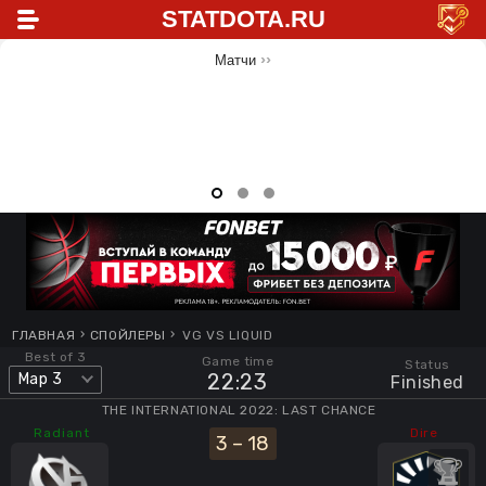
STATDOTA.RU
Матчи
ГЛАВНАЯ
СПОЙЛЕРЫ
VG VS LIQUID
Best of 3
Game time
Status
22
:
23
Map 3
Finished
THE INTERNATIONAL 2022: LAST CHANCE
Radiant
Dire
3
–
18