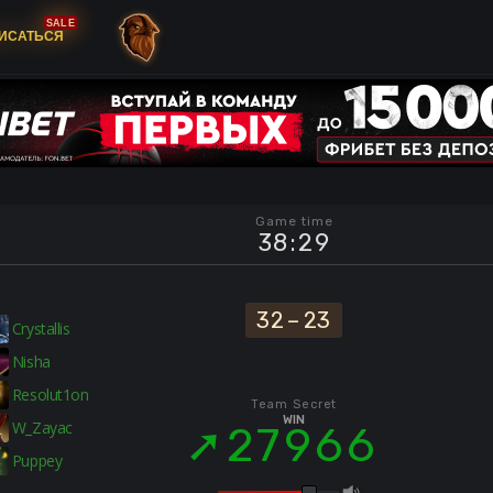
SALE
ИСАТЬСЯ
Game time
38
:
29
32
–
23
Crystallis
Nisha
Resolut1on
Team Secret
WIN
W_Zayac
27966
Puppey