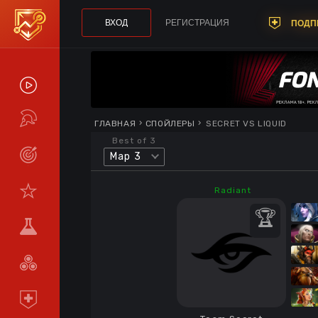
ВХОД
РЕГИСТРАЦИЯ
ПОДП
СПОЙЛЕРЫ
ТУРНИРЫ
ГЛАВНАЯ
СПОЙЛЕРЫ
SECRET VS LIQUID
Best of 3
Map 3
LIVE
СТАТИСТИКА
Radiant
КОМАНДЫ
МЕТА
СРАВНИТЬ
КОМАНДЫ
ПОДПИСКА