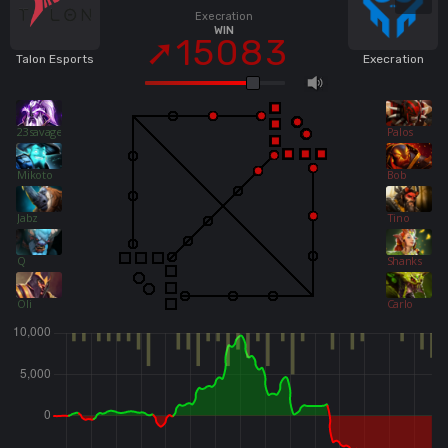
Execration
WIN
15083
Talon Esports
Execration
23savage
Palos
Mikoto
Bob
Jabz
Tino
Q
Shanks
Oli
Carlo