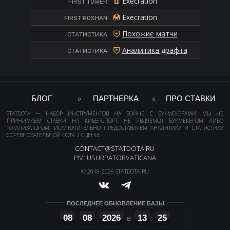
Execration
FIRST TOWER:
Execration
FIRST ROSHAN:
Похожие матчи
СТАТИСТИКА:
Аналитика драфта
СТАТИСТИКА:
БЛОГ
ПАРТНЕРКА
ПРО СТАВКИ
STATDOTA — НАБОР ИНСТРУМЕНТОВ НА ВОЙНЕ С БУКМЕКЕРАМИ. МЫ НЕ
ПРИНИМАЕМ СТАВКИ НА КИБЕРСПОРТ, НЕ ЯВЛЯЕМСЯ БУКМЕКЕРОМ ЛИБО
ТОТАЛИЗАТОРОМ, ИСКЛЮЧИТЕЛЬНО ПРЕДОСТАВЛЯЕМ АНАЛИТИКУ И СТАТИСТИКУ
СОРЕВНОВАТЕЛЬНОЙ DOTA 2 СЦЕНЫ.
CONTACT@STATDOTA.RU
PM: USURPATORVATICANA
© 2018-2026 STATDOTA.RU
ПОСЛЕДНЕЕ ОБНОВЛЕНИЕ БАЗЫ
08
08
2026
13
25