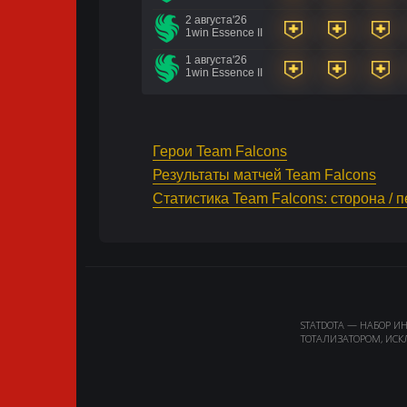
2 августа'26
1win Essence II
1 августа'26
1win Essence II
Герои Team Falcons
Результаты матчей Team Falcons
Статистика Team Falcons: сторона / 
STATDOTA — НАБОР И
ТОТАЛИЗАТОРОМ, ИСК