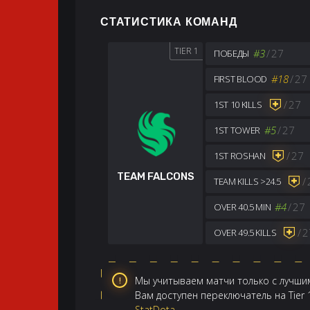
СТАТИСТИКА КОМАНД
TIER 1
#3
/
27
ПОБЕДЫ
#18
/
27
FIRST BLOOD
/
27
1ST 10 KILLS
#5
/
27
1ST TOWER
/
27
1ST ROSHAN
TEAM FALCONS
/
TEAM KILLS >24.5
#4
/
27
OVER 40.5 MIN
/
2
OVER 49.5 KILLS
Мы учитываем матчи только с лучшим
Вам доступен переключатель на Tier
StatDota
.