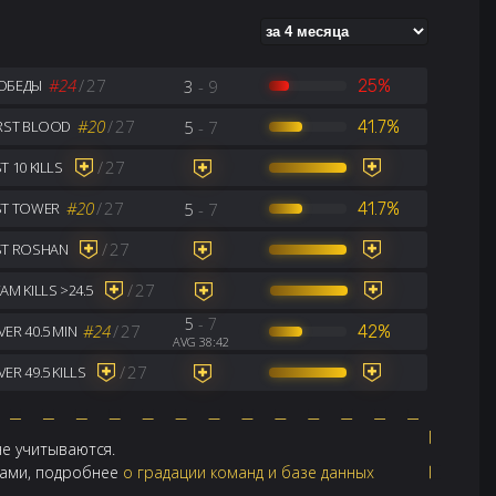
#24
/
27
3
- 9
25%
ОБЕДЫ
#20
/
27
5
- 7
41.7%
IRST BLOOD
/
27
T 10 KILLS
#20
/
27
5
- 7
41.7%
ST TOWER
/
27
ST ROSHAN
/
27
AM KILLS >24.5
5
- 7
#24
/
27
42%
ER 40.5 MIN
AVG 38:42
/
27
ER 49.5 KILLS
не учитываются.
ндами, подробнее
о градации команд и базе данных