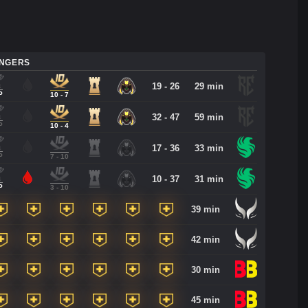
ANGERS
19 - 26
29 min
P
10 - 7
32 - 47
59 min
P
10 - 4
17 - 36
33 min
P
7 - 10
10 - 37
31 min
P
3 - 10
39 min
42 min
30 min
45 min