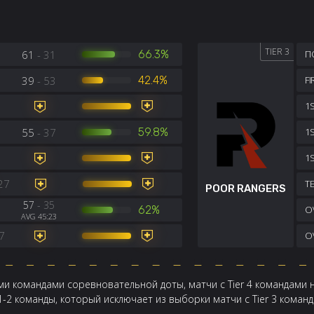
TIER 3
61
- 31
66.3%
П
39
- 53
42.4%
F
1S
55
- 37
59.8%
1
1
27
TE
POOR RANGERS
57
- 35
62%
OV
AVG 45:23
7
OV
и командами соревновательной доты, матчи с Tier 4 командами 
 1-2 команды, который исключает из выборки матчи с Tier 3 кома