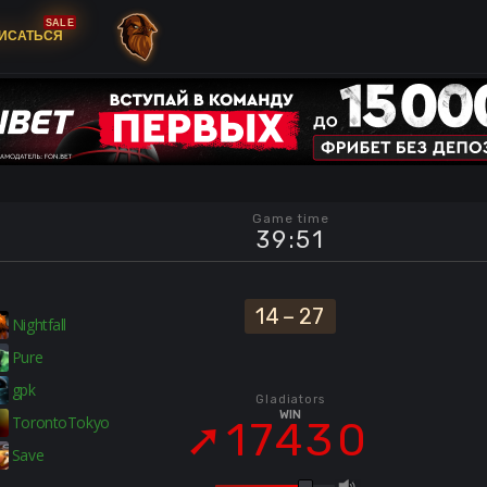
SALE
ИСАТЬСЯ
Game time
39
:
51
14
–
27
Nightfall
Pure
gpk
Gladiators
WIN
TorontoTokyo
17430
Save