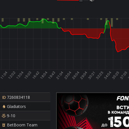
7260834118
Gladiators
9-10
BetBoom Team