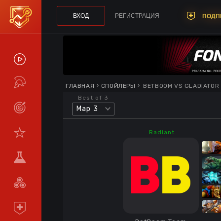
ВХОД
РЕГИСТРАЦИЯ
ПОДП
СПОЙЛЕРЫ
ТУРНИРЫ
ГЛАВНАЯ
СПОЙЛЕРЫ
BETBOOM VS GLADIATOR
Best of 3
Map 3
LIVE
СТАТИСТИКА
Radiant
КОМАНДЫ
МЕТА
СРАВНИТЬ
КОМАНДЫ
ПОДПИСКА