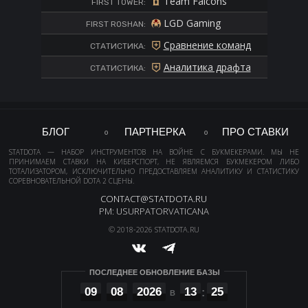
Team Falcons
FIRST TOWER:
LGD Gaming
FIRST ROSHAN:
Сравнение команд
СТАТИСТИКА:
Аналитика драфта
СТАТИСТИКА:
БЛОГ
ПАРТНЕРКА
ПРО СТАВКИ
STATDOTA — НАБОР ИНСТРУМЕНТОВ НА ВОЙНЕ С БУКМЕКЕРАМИ. МЫ НЕ
ПРИНИМАЕМ СТАВКИ НА КИБЕРСПОРТ, НЕ ЯВЛЯЕМСЯ БУКМЕКЕРОМ ЛИБО
ТОТАЛИЗАТОРОМ, ИСКЛЮЧИТЕЛЬНО ПРЕДОСТАВЛЯЕМ АНАЛИТИКУ И СТАТИСТИКУ
СОРЕВНОВАТЕЛЬНОЙ DOTA 2 СЦЕНЫ.
CONTACT@STATDOTA.RU
PM: USURPATORVATICANA
© 2018-2026 STATDOTA.RU
ПОСЛЕДНЕЕ ОБНОВЛЕНИЕ БАЗЫ
09
08
2026
13
25