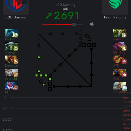
LGD Gaming
WIN
2691
LGD Gaming
Team Falcons
Parker
skiter
4nalog
Malr1ne
Davai Lama
ATF
Scofield
Cr1t-
KJ
Sneyking