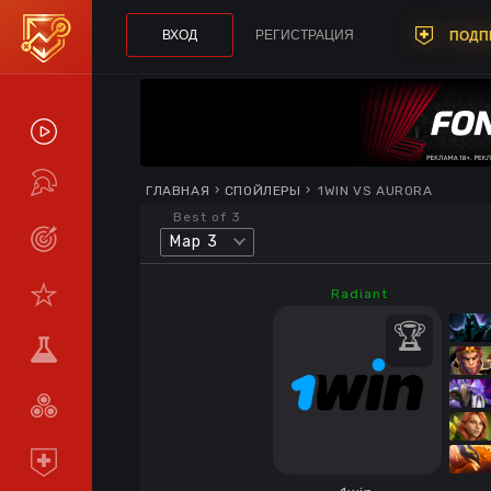
ВХОД
РЕГИСТРАЦИЯ
ПОДП
СПОЙЛЕРЫ
ТУРНИРЫ
ГЛАВНАЯ
СПОЙЛЕРЫ
1WIN VS AURORA
Best of 3
Map 3
LIVE
СТАТИСТИКА
Radiant
КОМАНДЫ
МЕТА
СРАВНИТЬ
КОМАНДЫ
ПОДПИСКА