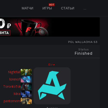
HOT
МАТЧИ
ИГРЫ
СТАТЬИ
...
PGL WALLACHIA S3
Status
Finished
Dire
Nightfall
lorenof
TorontoTokyo
Mira
pantomem