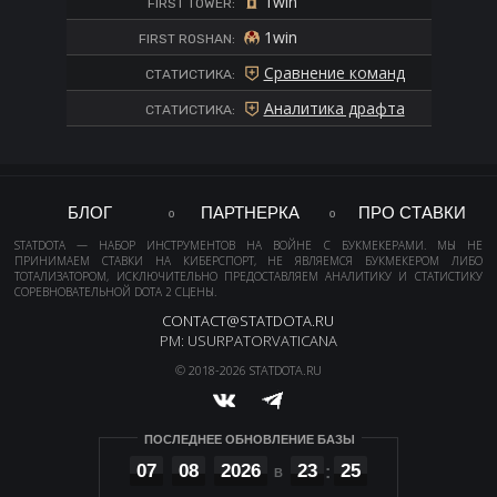
1win
FIRST TOWER:
1win
FIRST ROSHAN:
Сравнение команд
СТАТИСТИКА:
Аналитика драфта
СТАТИСТИКА:
БЛОГ
ПАРТНЕРКА
ПРО СТАВКИ
STATDOTA — НАБОР ИНСТРУМЕНТОВ НА ВОЙНЕ С БУКМЕКЕРАМИ. МЫ НЕ
ПРИНИМАЕМ СТАВКИ НА КИБЕРСПОРТ, НЕ ЯВЛЯЕМСЯ БУКМЕКЕРОМ ЛИБО
ТОТАЛИЗАТОРОМ, ИСКЛЮЧИТЕЛЬНО ПРЕДОСТАВЛЯЕМ АНАЛИТИКУ И СТАТИСТИКУ
СОРЕВНОВАТЕЛЬНОЙ DOTA 2 СЦЕНЫ.
CONTACT@STATDOTA.RU
PM: USURPATORVATICANA
© 2018-2026 STATDOTA.RU
ПОСЛЕДНЕЕ ОБНОВЛЕНИЕ БАЗЫ
07
08
2026
23
25