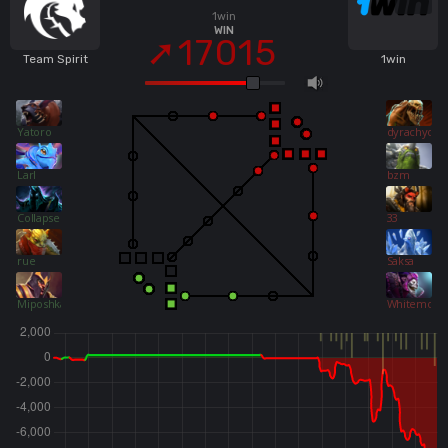
1win
WIN
17015
Team Spirit
1win
Yatoro
dyrachyo
Larl
bzm
Collapse
33
rue
Saksa
Miposhka
Whitemon