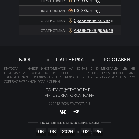
LGD Gaming
FIRST TOWER:
LGD Gaming
FIRST ROSHAN:
Сравнение команд
СТАТИСТИКА:
Аналитика драфта
СТАТИСТИКА:
БЛОГ
ПАРТНЕРКА
ПРО СТАВКИ
STATDOTA — НАБОР ИНСТРУМЕНТОВ НА ВОЙНЕ С БУКМЕКЕРАМИ. МЫ НЕ
ПРИНИМАЕМ СТАВКИ НА КИБЕРСПОРТ, НЕ ЯВЛЯЕМСЯ БУКМЕКЕРОМ ЛИБО
ТОТАЛИЗАТОРОМ, ИСКЛЮЧИТЕЛЬНО ПРЕДОСТАВЛЯЕМ АНАЛИТИКУ И СТАТИСТИКУ
СОРЕВНОВАТЕЛЬНОЙ DOTA 2 СЦЕНЫ.
CONTACT@STATDOTA.RU
PM: USURPATORVATICANA
© 2018-2026 STATDOTA.RU
ПОСЛЕДНЕЕ ОБНОВЛЕНИЕ БАЗЫ
06
08
2026
02
25