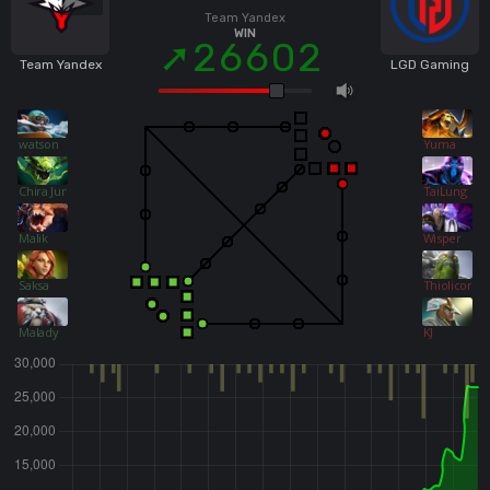
Team Yandex
WIN
26602
Team Yandex
LGD Gaming
watson
Yuma
Chira Junior
TaiLung
Malik
Wisper
Saksa
Thiolicor
Malady
KJ