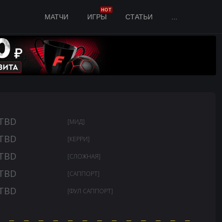
HOT
МАТЧИ
ИГРЫ
СТАТЬИ
...
TBD
[МИД]
TBD
[КЕРРИ]
TBD
[СЛОЖНАЯ]
TBD
[САППОРТ]
TBD
[ФУЛ САППОРТ]