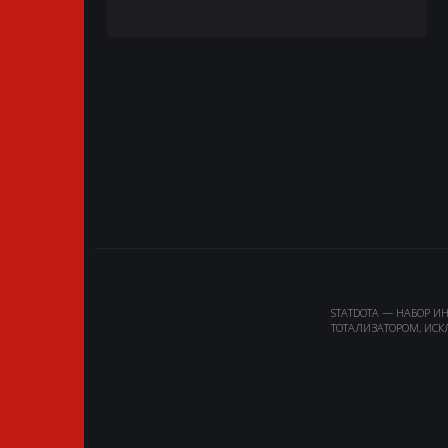
STATDOTA — НАБОР И
ТОТАЛИЗАТОРОМ, ИСК