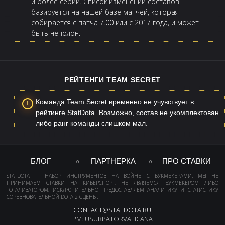
и более серий. Список изменений составов
базируется на нашей базе матчей, которая
собирается с патча 7.00 или с 2017 года, и может
быть неполон.
РЕЙТЕНГИ TEAM SECRET
Команда Team Secret временно не учувствует в
рейтинге StatDota. Возможно, состав не укомплектован
либо ранг команды слишком мал.
БЛОГ
ПАРТНЕРКА
ПРО СТАВКИ
STATDOTA — НАБОР ИНСТРУМЕНТОВ НА ВОЙНЕ С БУКМЕКЕРАМИ. МЫ НЕ
ПРИНИМАЕМ СТАВКИ НА КИБЕРСПОРТ, НЕ ЯВЛЯЕМСЯ БУКМЕКЕРОМ ЛИБО
ТОТАЛИЗАТОРОМ, ИСКЛЮЧИТЕЛЬНО ПРЕДОСТАВЛЯЕМ АНАЛИТИКУ И СТАТИСТИКУ
СОРЕВНОВАТЕЛЬНОЙ DOTA 2 СЦЕНЫ.
CONTACT@STATDOTA.RU
PM: USURPATORVATICANA