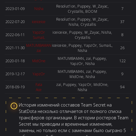
Resolut1on, Puppey, W_Zayac,
2023-01-09
Nisha
7
Crystallis, BOOM
Resolut1on, Puppey, W_Zayac,
2022-07-20
iceiceice
37
Nisha, Crystallis
YapzOr
iceiceice, Puppey, W_Zayac, Nisha,
2022-06-11
8
SumaiL
Crystallis
MATUMBAMAN
iceiceice, Puppey, YapzOr, SumaiL,
2021-11-30
26
zai
Nisha
MATUMBAMAN, zai, Puppey,
2020-01-18
MidOne
122
YapzOr, Nisha
MATUMBAMAN, zai, Puppey,
2019-12-17
YapzOr
9
MidOne, Nisha
Fata
zai, Puppey, YapzOr, MidOne,
2018-09-19
94
Ace
Nisha
История изменений составов Team Secret на
StatDota несколько отличается от полного списка
трансферов организации. В истории ростеров Team
Secret мы приводим и временные изменения,
замены, но только если с заменами было сыграно 5