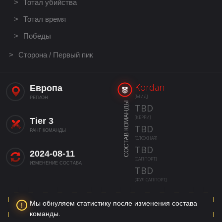
Тотал убийства
Тотал время
Победы
Сторона / Первый пик
Kordan
Европа
[МИД]
РЕГИОН
СОСТАВ КОМАНДЫ
TBD
[КЕРРИ]
Tier 3
TBD
РАНГ КОМАНДЫ
[СЛОЖНАЯ]
TBD
2024-08-11
[САППОРТ]
ИЗМЕНЕНИЕ СОСТАВА
TBD
[ФУЛ САППОРТ]
Мы обнуляем статистику после изменения состава
команды.