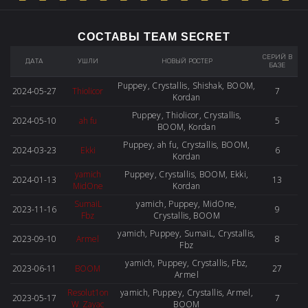
СОСТАВЫ TEAM SECRET
СЕРИЙ В
ДАТА
УШЛИ
НОВЫЙ РОСТЕР
БАЗЕ
Puppey, Crystallis, Shishak, BOOM,
2024-05-27
Thiolicor
7
Kordan
Puppey, Thiolicor, Crystallis,
2024-05-10
ah fu
5
BOOM, Kordan
Puppey, ah fu, Crystallis, BOOM,
2024-03-23
Ekki
6
Kordan
yamich
Puppey, Crystallis, BOOM, Ekki,
2024-01-13
13
MidOne
Kordan
SumaiL
yamich, Puppey, MidOne,
2023-11-16
9
Fbz
Crystallis, BOOM
yamich, Puppey, SumaiL, Crystallis,
2023-09-10
Armel
8
Fbz
yamich, Puppey, Crystallis, Fbz,
2023-06-11
BOOM
27
Armel
Resolut1on
yamich, Puppey, Crystallis, Armel,
2023-05-17
7
W_Zayac
BOOM