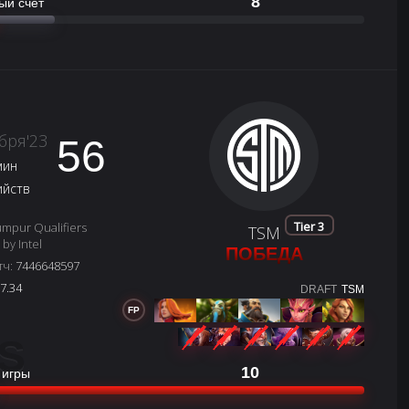
8
ый счёт
бря'23
56
мин
ийств
Tier 3
mpur Qualifiers
TSM
by Intel
ПОБЕДА
тч:
7446648597
7.34
DRAFT
TSM
FP
S
10
 игры