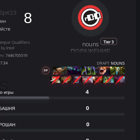
бря'23
8
мин
ийств
Tier 3
mpur Qualifiers
nouns
by Intel
ПОРАЖЕНИЕ
тч:
7446705519
7.34
DRAFT
NOUNS
FP
S
4
о игры
0
БАШНЯ
0
РОШАН