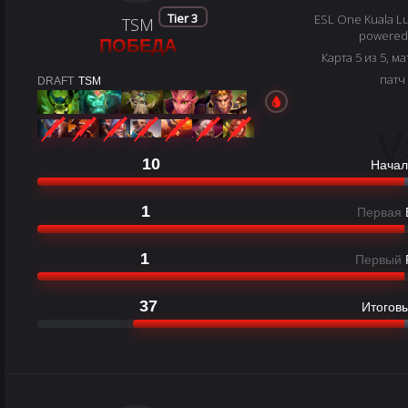
Tier 3
ESL One Kuala Lu
TSM
powered 
ПОБЕДА
Карта 5 из 5, ма
патч
DRAFT
TSM
V
10
Начал
1
Первая
1
Первый
37
Итоговы