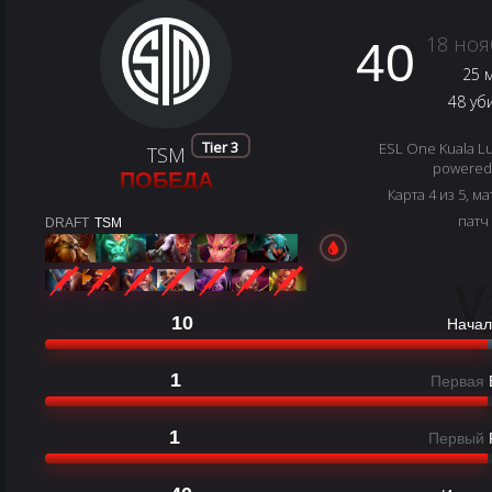
18 ноя
40
25 
48 уб
Tier 3
ESL One Kuala Lu
TSM
powered 
ПОБЕДА
Карта 4 из 5, ма
патч
DRAFT
TSM
V
10
Начал
1
Первая
1
Первый