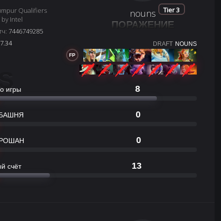
Tier 3
mpur Qualifiers
nouns
by Intel
ПОРАЖЕНИЕ
тч:
7446749285
7.34
DRAFT
NOUNS
FP
S
8
о игры
0
БАШНЯ
0
РОШАН
13
й счёт