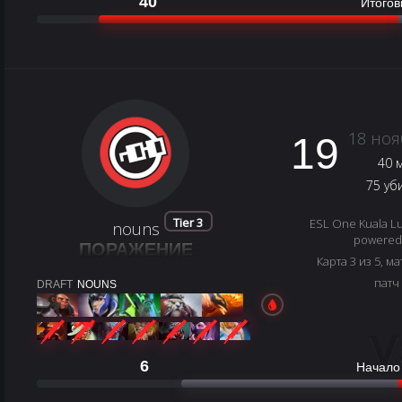
40
Итогов
18 ноя
19
40 
75 уб
Tier 3
ESL One Kuala Lu
nouns
powered 
ПОРАЖЕНИЕ
Карта 3 из 5, ма
патч
DRAFT
NOUNS
V
6
Начало