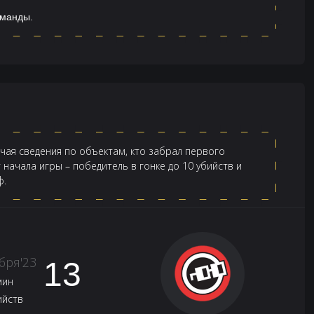
оманды.
ючая сведения по объектам, кто забрал первого
начала игры – победитель в гонке до 10 убийств и
ф.
бря'23
13
мин
ийств