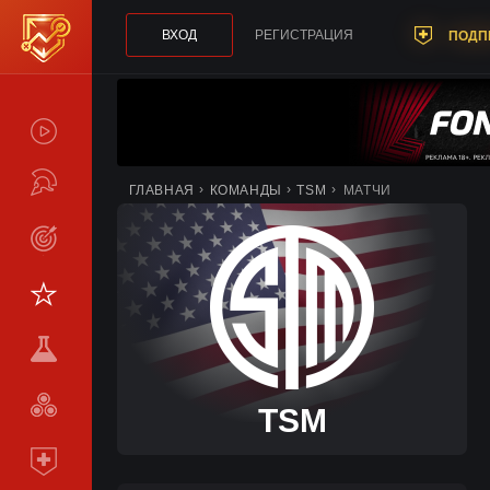
ВХОД
РЕГИСТРАЦИЯ
ПОДП
СПОЙЛЕРЫ
ТУРНИРЫ
ГЛАВНАЯ
КОМАНДЫ
TSM
МАТЧИ
LIVE
СТАТИСТИКА
КОМАНДЫ
МЕТА
СРАВНИТЬ
TSM
КОМАНДЫ
ПОДПИСКА