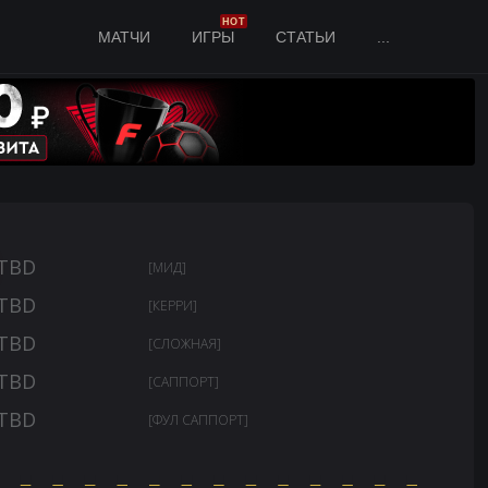
HOT
МАТЧИ
ИГРЫ
СТАТЬИ
...
TBD
[МИД]
TBD
[КЕРРИ]
TBD
[СЛОЖНАЯ]
TBD
[САППОРТ]
TBD
[ФУЛ САППОРТ]