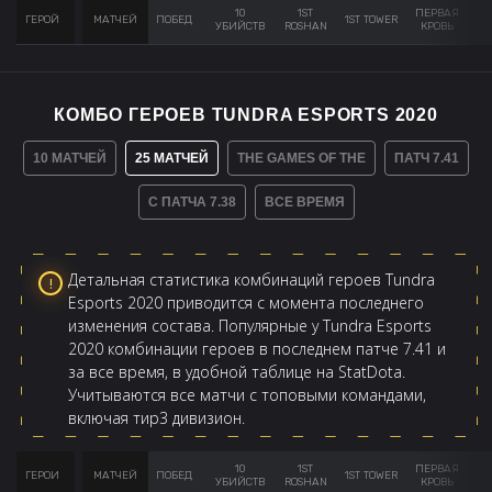
10
1ST
ПЕРВАЯ
ГЕРОЙ
МАТЧЕЙ
ПОБЕД
1ST TOWER
AV
УБИЙСТВ
ROSHAN
КРОВЬ
КОМБО ГЕРОЕВ TUNDRA ESPORTS 2020
10 МАТЧЕЙ
25 МАТЧЕЙ
THE GAMES OF THE
ПАТЧ 7.41
С ПАТЧА 7.38
ВСЕ ВРЕМЯ
Детальная статистика комбинаций героев Tundra
Esports 2020 приводится с момента последнего
изменения состава. Популярные у Tundra Esports
2020 комбинации героев в последнем патче 7.41 и
за все время, в удобной таблице на StatDota.
Учитываются все матчи с топовыми командами,
включая тир3 дивизион.
10
1ST
ПЕРВАЯ
ГЕРОИ
МАТЧЕЙ
ПОБЕД
1ST TOWER
AV
УБИЙСТВ
ROSHAN
КРОВЬ