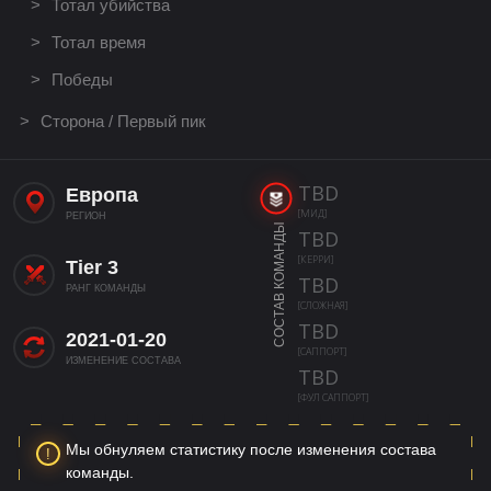
Тотал убийства
Тотал время
Победы
Сторона / Первый пик
TBD
Европа
[МИД]
РЕГИОН
СОСТАВ КОМАНДЫ
TBD
[КЕРРИ]
Tier 3
TBD
РАНГ КОМАНДЫ
[СЛОЖНАЯ]
TBD
2021-01-20
[САППОРТ]
ИЗМЕНЕНИЕ СОСТАВА
TBD
[ФУЛ САППОРТ]
Мы обнуляем статистику после изменения состава
команды.