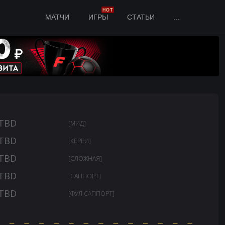
HOT
МАТЧИ
ИГРЫ
СТАТЬИ
...
TBD
[МИД]
TBD
[КЕРРИ]
TBD
[СЛОЖНАЯ]
TBD
[САППОРТ]
TBD
[ФУЛ САППОРТ]