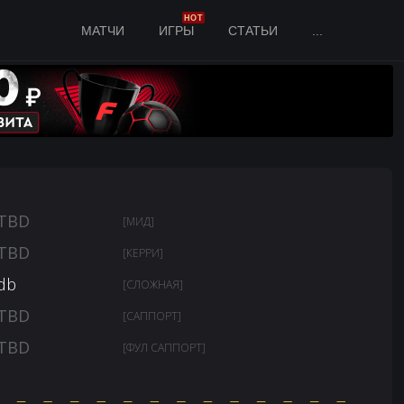
HOT
МАТЧИ
ИГРЫ
СТАТЬИ
...
TBD
[МИД]
TBD
[КЕРРИ]
db
[СЛОЖНАЯ]
TBD
[САППОРТ]
TBD
[ФУЛ САППОРТ]