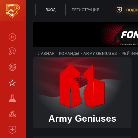
ВХОД
РЕГИСТРАЦИЯ
ПОДП
СПОЙЛЕРЫ
ТУРНИРЫ
ГЛАВНАЯ
КОМАНДЫ
ARMY GENIUSES
РЕЙТИН
LIVE
СТАТИСТИКА
КОМАНДЫ
МЕТА
СРАВНИТЬ
Army Geniuses
КОМАНДЫ
ПОДПИСКА