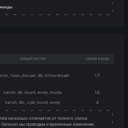
оманды.
НОВЫЙ РОСТЕР
СЕРИЙ В БАЗЕ
17
rizh, Yowe, Jhocam, db, inYourdreaM
16
Varizh, db, Azur4, womy, Hustla
4
Varizh, db-, LyM, Azur4, womy
ota несколько отличается от полного списка
 Geniuses мы приводим и временные изменения,