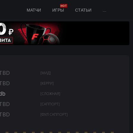
HOT
МАТЧИ
ИГРЫ
СТАТЬИ
...
TBD
[МИД]
TBD
[КЕРРИ]
db
[СЛОЖНАЯ]
TBD
[САППОРТ]
TBD
[ФУЛ САППОРТ]