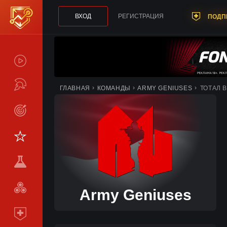
ВХОД
РЕГИСТРАЦИЯ
ПОДП
СПОЙЛЕРЫ
ТУРНИРЫ
ГЛАВНАЯ
КОМАНДЫ
ARMY GENIUSES
ТОТАЛ 
LIVE
СТАТИСТИКА
КОМАНДЫ
МЕТА
СРАВНИТЬ
Army Geniuses
КОМАНДЫ
ПОДПИСКА