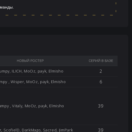
оманды.
НОВЫЙ РОСТЕР
СЕРИЙ В БАЗЕ
2
umpy, ILICH, MoOz, payk, Elmisho
6
mpy , Wisper, MoOz, payk, Elmisho
39
umpy , Vitaly, MoOz, payk, Elmisho
39
r, ScofielD, DarkMago, Sacred, JimPark