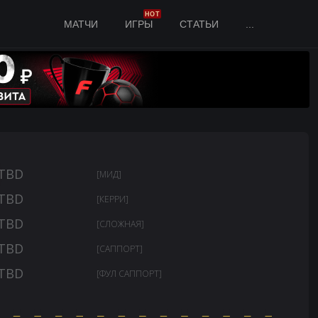
HOT
МАТЧИ
ИГРЫ
СТАТЬИ
...
TBD
[МИД]
TBD
[КЕРРИ]
TBD
[СЛОЖНАЯ]
TBD
[САППОРТ]
TBD
[ФУЛ САППОРТ]