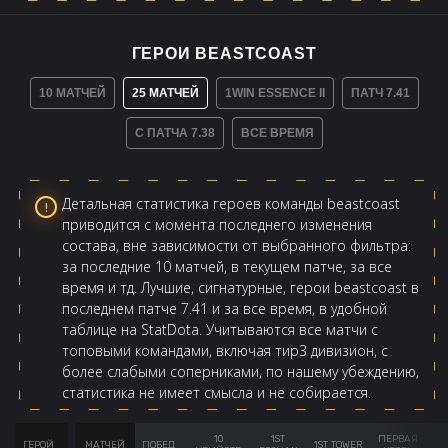
ГЕРОИ BEASTCOAST
10 МАТЧЕЙ
25 МАТЧЕЙ
1WIN ESSENCE II
ПАТЧ 7.41
С ПАТЧА 7.38
ВСЕ ВРЕМЯ
Детальная статистика героев команды beastcoast
приводится с момента последнего изменения
состава, вне зависимости от выбранного фильтра:
за последние 10 матчей, в текущем патче, за все
время и тд. Лучшие, сигнатурные, герои beastcoast в
последнем патче 7.41 и за все время, в удобной
таблице на StatDota. Учитываются все матчи с
топовыми командами, включая тир3 дивизион, с
более слабыми соперниками, по нашему убеждению,
статистика не имеет смысла и не собирается.
10
1ST
ПЕРВАЯ
ГЕРОЙ
МАТЧЕЙ
ПОБЕД
1ST TOWER
AV