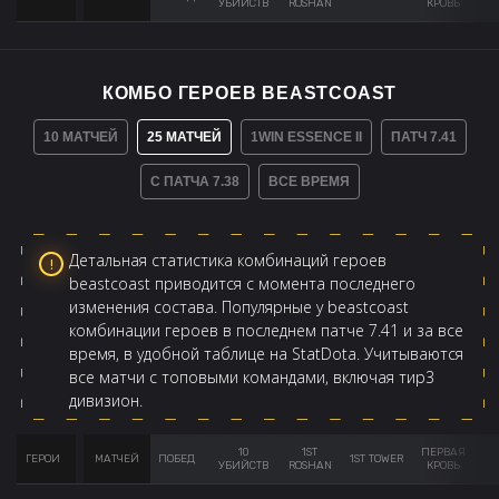
УБИЙСТВ
ROSHAN
КРОВЬ
КОМБО ГЕРОЕВ BEASTCOAST
10 МАТЧЕЙ
25 МАТЧЕЙ
1WIN ESSENCE II
ПАТЧ 7.41
С ПАТЧА 7.38
ВСЕ ВРЕМЯ
Детальная статистика комбинаций героев
beastcoast приводится с момента последнего
изменения состава. Популярные у beastcoast
комбинации героев в последнем патче 7.41 и за все
время, в удобной таблице на StatDota. Учитываются
все матчи с топовыми командами, включая тир3
дивизион.
10
1ST
ПЕРВАЯ
ГЕРОИ
МАТЧЕЙ
ПОБЕД
1ST TOWER
AV
УБИЙСТВ
ROSHAN
КРОВЬ