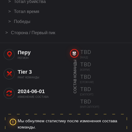
Тотал убийства
Тотал время
Победы
Сторона / Первый пик
TBD
Перу
[МИД]
РЕГИОН
СОСТАВ КОМАНДЫ
TBD
[КЕРРИ]
Tier 3
TBD
РАНГ КОМАНДЫ
[СЛОЖНАЯ]
TBD
2024-06-01
[САППОРТ]
ИЗМЕНЕНИЕ СОСТАВА
TBD
[ФУЛ САППОРТ]
Мы обнуляем статистику после изменения состава
команды.