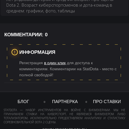
Dota 2. Возраст киберспортсменов и дота-команд в
среднем: графики, фото, таблицы
КОММЕНТАРИИ:
0
ИНФОРМАЦИЯ
Регистрация
в один клик
для доступа к
комментариям. Комментарии на StatDota - место с
полной свободой!
БЛОГ
ПАРТНЕРКА
ПРО СТАВКИ
STATDOTA — НАБОР ИНСТРУМЕНТОВ НА ВОЙНЕ С БУКМЕКЕРАМИ. МЫ НЕ
ПРИНИМАЕМ СТАВКИ НА КИБЕРСПОРТ, НЕ ЯВЛЯЕМСЯ БУКМЕКЕРОМ ЛИБО
ТОТАЛИЗАТОРОМ, ИСКЛЮЧИТЕЛЬНО ПРЕДОСТАВЛЯЕМ АНАЛИТИКУ И СТАТИСТИКУ
СОРЕВНОВАТЕЛЬНОЙ DOTA 2 СЦЕНЫ.