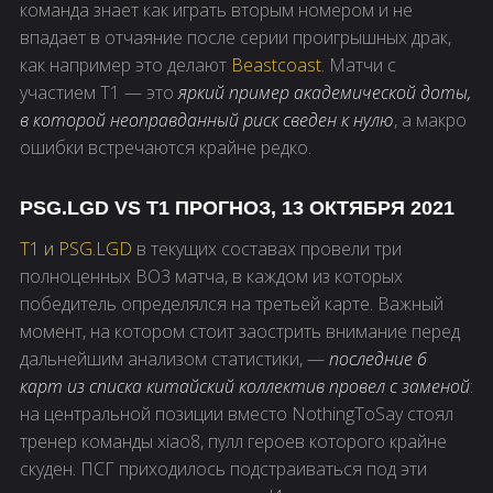
команда знает как играть вторым номером и не
впадает в отчаяние после серии проигрышных драк,
как например это делают
Beastcoast
. Матчи с
участием T1 — это
яркий пример академической доты,
в которой неоправданный риск сведен к нулю
, а макро
ошибки встречаются крайне редко.
PSG.LGD VS T1 ПРОГНОЗ, 13 ОКТЯБРЯ 2021
T1 и PSG.LGD
в текущих составах провели три
полноценных BO3 матча, в каждом из которых
победитель определялся на третьей карте. Важный
момент, на котором стоит заострить внимание перед
дальнейшим анализом статистики, —
последние 6
карт из списка китайский коллектив провел с заменой
:
на центральной позиции вместо NothingToSay стоял
тренер команды xiao8, пулл героев которого крайне
скуден. ПСГ приходилось подстраиваться под эти