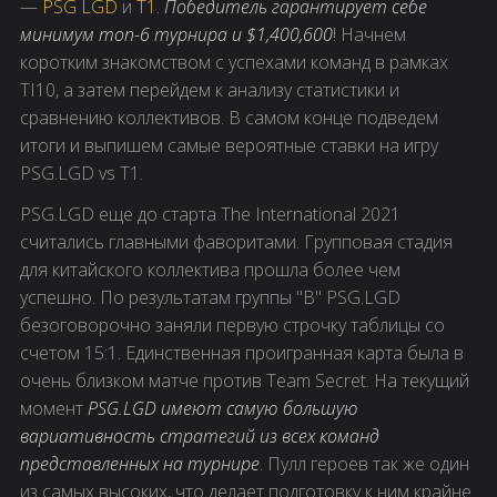
—
PSG LGD
и
T1
.
Победитель гарантирует себе
минимум топ-6 турнира и $1,400,600
! Начнем
коротким знакомством с успехами команд в рамках
TI10, а затем перейдем к анализу статистики и
сравнению коллективов. В самом конце подведем
итоги и выпишем самые вероятные ставки на игру
PSG.LGD vs T1.
PSG.LGD еще до старта The International 2021
считались главными фаворитами. Групповая стадия
для китайского коллектива прошла более чем
успешно. По результатам группы "B" PSG.LGD
безоговорочно заняли первую строчку таблицы со
счетом 15:1. Единственная проигранная карта была в
очень близком матче против Team Secret. На текущий
момент
PSG.LGD имеют самую большую
вариативность стратегий из всех команд
представленных на турнире
. Пулл героев так же один
из самых высоких, что делает подготовку к ним крайне