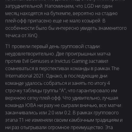
затруднительной. Напоминаем, что LGD ни один
месяц находятся на буткемпе, вероятно на стадию
плей-офф припасено еще не мало козырей. В
особенности было бы интересно увидеть знаменитого
течиса от XinQ.
T1 провели первый день групповой стадии
неудовлетворительно. Две проигрышных матча
против Evil Geniuses и Invictus Gaming заставил
сомневаться в перспективах команды в рамках The
International 2021. Однако, в последующие дни
команде удалось собраться и занять по итогу 4
строчку таблицы группы "А", что гарантировало им
верхнюю сетку плей-офф. Что удивительно, лучшая
команда ЮВА ни разу не сыграли вничью, все матчи
заканчивались или 2:0 или 0:2. В рамках группового
этапа T1 не изменяли своим камбэчным традициям и
ни раз отыгрывали огромное преимущество. Эта