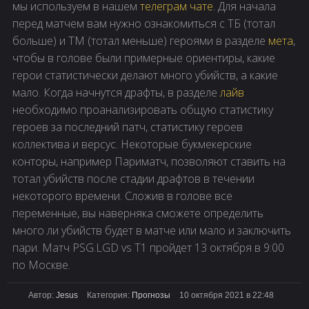
мы используем в нашем
телеграм чате
. Для начала
перед матчем вам нужно ознакомиться с ТБ (тотал
больше) и ТМ (тотал меньше) героями в разделе
мета
,
чтобы в голове были примерные ориентиры, какие
герои статистически делают много убийств, а какие
мало. Когда начнутся драфты, в разделе
лайв
необходимо проанализировать общую статистику
героев за последний патч, статистику героев
коллектива и версус. Некоторые букмекерские
конторы, например Париматч, позволяют ставить на
тотал убийств после стадии драфтов в течении
некоторого времени. Сложив в голове все
переменные, вы наверняка сможете определить
много ли убийств будет в матче или мало и заключить
пари. Матч PSG.LGD vs T1 пройдет 13 октября в 9:00
по Москве.
Автор:
Jesus
Категория:
Прогнозы
10 октября 2021 в 22:48