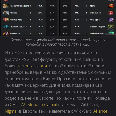
Сколько раз команда выбирала героя, винрейт героя у
команды, винрейт героя в патче 7.28.
Из этой статистики можно сделать вывод, что в
драфтах PSG LGD фигурируют хоть и не сильно, но
более
метовые герои
. Данной информацией нельзя
пренебречь, ведь в матчах с действительно с сильным
оппонентом, герои Виртус Про могут показать себя не
как в матчах Верхнего Дивизиона. Команда из СНГ
демонстрировала выдающиеся результаты только на
родной сцене и в Европе. Но, как мы помним, команда
из СНГ -
AS Monaco Gambit
вылетела с Wild-Card,
Nigma
из Европы так же вылетела с Wild-Card,
Alliance