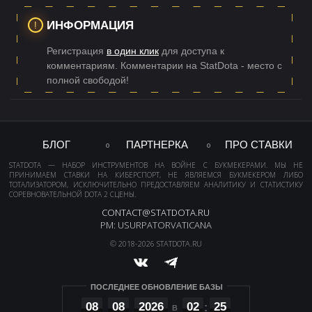
ИНФОРМАЦИЯ
Регистрация
в один клик
для доступа к
комментариям. Комментарии на StatDota - место с
полной свободой!
БЛОГ
ПАРТНЕРКА
ПРО СТАВКИ
STATDOTA — НАБОР ИНСТРУМЕНТОВ НА ВОЙНЕ С БУКМЕКЕРАМИ. МЫ НЕ
ПРИНИМАЕМ СТАВКИ НА КИБЕРСПОРТ, НЕ ЯВЛЯЕМСЯ БУКМЕКЕРОМ ЛИБО
ТОТАЛИЗАТОРОМ, ИСКЛЮЧИТЕЛЬНО ПРЕДОСТАВЛЯЕМ АНАЛИТИКУ И СТАТИСТИКУ
СОРЕВНОВАТЕЛЬНОЙ DOTA 2 СЦЕНЫ.
CONTACT@STATDOTA.RU
PM: USURPATORVATICANA
© 2018-2026 STATDOTA.RU
ПОСЛЕДНЕЕ ОБНОВЛЕНИЕ БАЗЫ
08
08
2026
02
25