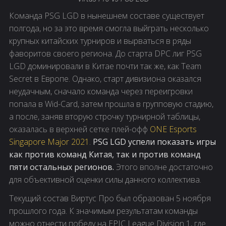
Команда PSG LGD в нынешнем составе существует
полгода, но за это время смогла выйграть несколько
крупных китайских турниров и вырваться в ряды
фаворитов своего региона. До старта DPC лиг PSG
LGD доминировали в Китае почти так же, как Team
Secret в Европе. Однако, старт дивизиона оказался
неудачным, сначало команда через переигровки
попала в Wid-Card, затем прошла в групповую стадию,
а после, заняв вторую строчку турнирной таблицы,
оказалась в верхней сетке плей-офф
ONE Esports
Singapore Major 2021
.
PSG LGD успели показать игры
как против команд Китая, так и против команд
пяти остальных регионов.
Этого вполне достаточно
для объективной оценки силы данного коллектива.
Текущий состав Виртус Про был образован 5 ноября
прошлого года. К значимым результатам команды
можно отнести победу на EPIC League Division 1, где