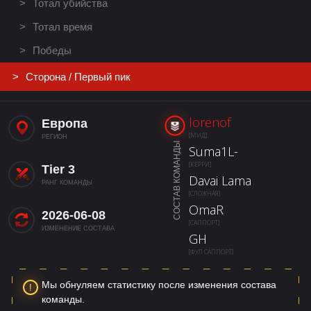
Тотал убийства
Тотал время
Победы
Сторона / Первый пик
lorenof
Европа
[МИД]
РЕГИОН
СОСТАВ КОМАНДЫ
Suma1L-
[КЕРРИ]
Tier 3
Davai Lama
РАНГ КОМАНДЫ
[СЛОЖНАЯ]
OmaR
2026-06-08
[САППОРТ]
ИЗМЕНЕНИЕ СОСТАВА
GH
[ФУЛ САППОРТ]
Мы обнуляем статистику после изменения состава
команды.