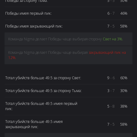
Победы за сторону Тьма:
5
- 5
50%
Победы имея первый пик:
6
- 7
46%
Победы имея закрывающий пик:
7
- 5
58%
Команда Nigma делает Победы чаще выбирая сторону
Свет на 3%.
Команда Nigma делает Победы чаще выбирая
закрывающий пик на
12%.
Тотал убийств больше 49.5 за сторону Свет:
9
- 6
60%
Тотал убийств больше 49.5 за сторону Тьма:
3
- 7
30%
Тотал убийств больше 49.5 имея первый
5
- 8
38%
пик:
Тотал убийств больше 49.5 имея
7
- 5
58%
закрывающий пик: