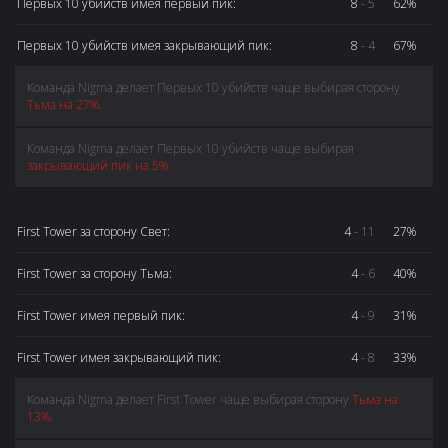
Первых 10 убийств имея первый пик:
8
- 5
62%
Первых 10 убийств имея закрывающий пик:
8
- 4
67%
Команда Nigma делает Первых 10 убийств чаще выбирая сторону
Тьма на 27%.
Команда Nigma делает Первых 10 убийств чаще выбирая
закрывающий пик на 5%.
First Tower за сторону Свет:
4
- 11
27%
First Tower за сторону Тьма:
4
- 6
40%
First Tower имея первый пик:
4
- 9
31%
First Tower имея закрывающий пик:
4
- 8
33%
Команда Nigma делает First Tower чаще выбирая сторону
Тьма на
13%.