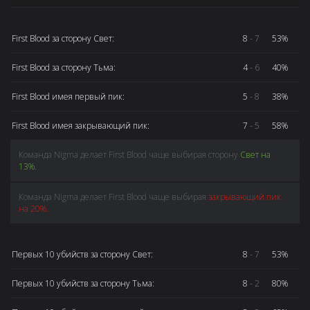
First Blood за сторону Свет:
8
- 7
53%
First Blood за сторону Тьма:
4
- 6
40%
First Blood имея первый пик:
5
- 8
38%
First Blood имея закрывающий пик:
7
- 5
58%
Команда Nigma делает First Blood чаще выбирая сторону
Свет на
13%.
Команда Nigma делает First Blood чаще выбирая
закрывающий пик
на 20%.
Первых 10 убийств за сторону Свет:
8
- 7
53%
Первых 10 убийств за сторону Тьма:
8
- 2
80%