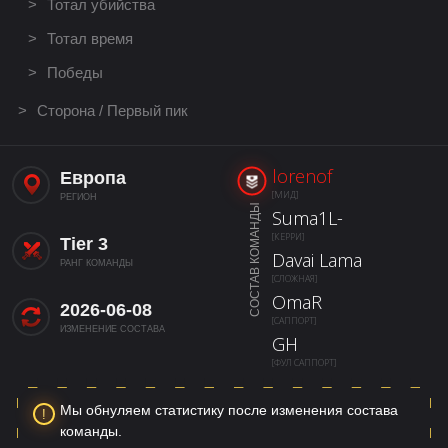
Тотал убийства
Тотал время
Победы
Сторона / Первый пик
lorenof
Европа
[МИД]
РЕГИОН
СОСТАВ КОМАНДЫ
Suma1L-
[КЕРРИ]
Tier 3
Davai Lama
РАНГ КОМАНДЫ
[СЛОЖНАЯ]
OmaR
2026-06-08
[САППОРТ]
ИЗМЕНЕНИЕ СОСТАВА
GH
[ФУЛ САППОРТ]
Мы обнуляем статистику после изменения состава
команды.