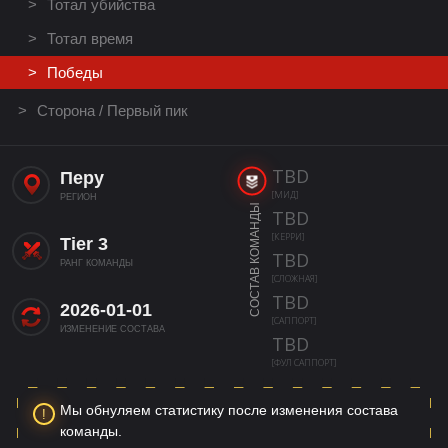
Тотал убийства
Тотал время
Победы
Сторона / Первый пик
TBD
Перу
[МИД]
РЕГИОН
СОСТАВ КОМАНДЫ
TBD
[КЕРРИ]
Tier 3
TBD
РАНГ КОМАНДЫ
[СЛОЖНАЯ]
TBD
2026-01-01
[САППОРТ]
ИЗМЕНЕНИЕ СОСТАВА
TBD
[ФУЛ САППОРТ]
Мы обнуляем статистику после изменения состава
команды.