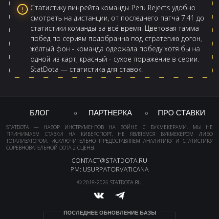
Статистику винрейта команды Peru Rejects удобно
смотреть на дистанции, от последнего патча 7.41 до
статистики команды за всё время. Цветовая гамма
побед по сериям подобранна под стратегию догон,
жёлтый фон - команда одержала победу хотя бы на
одной из карт, красный - сухое поражение в серии.
StatDota — статистика для ставок.
БЛОГ
ПАРТНЕРКА
ПРО СТАВКИ
STATDOTA — НАБОР ИНСТРУМЕНТОВ НА ВОЙНЕ С БУКМЕКЕРАМИ. МЫ НЕ
ПРИНИМАЕМ СТАВКИ НА КИБЕРСПОРТ, НЕ ЯВЛЯЕМСЯ БУКМЕКЕРОМ ЛИБО
ТОТАЛИЗАТОРОМ, ИСКЛЮЧИТЕЛЬНО ПРЕДОСТАВЛЯЕМ АНАЛИТИКУ И СТАТИСТИКУ
СОРЕВНОВАТЕЛЬНОЙ DOTA 2 СЦЕНЫ.
CONTACT@STATDOTA.RU
PM: USURPATORVATICANA
© 2018-2026 STATDOTA.RU
ПОСЛЕДНЕЕ ОБНОВЛЕНИЕ БАЗЫ