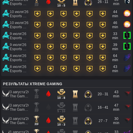
26 - 11
Esports World Cup 2026
min
FP
10 - 5
10 июля'26
44
Esports World Cup 2026
min
10 июля'26
46
Esports World Cup 2026
min
9 июля'26
33
Esports World Cup 2026
min
9 июля'26
39
Esports World Cup 2026
min
8 июля'26
64
Esports World Cup 2026
min
8 июля'26
43
Esports World Cup 2026
min
РЕЗУЛЬТАТЫ XTREME GAMING
3 августа'26
43
20 - 31
The Games of the Future 2026
min
FP
10 - 8
3 августа'26
47
16 - 41
The Games of the Future 2026
min
FP
5 - 10
3 августа'26
30
27 - 7
The Games of the Future 2026
min
FP
10 - 3
1 августа'26
33