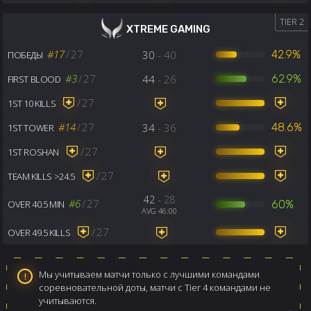
TIER 2
XTREME GAMING
#17
/
27
30
- 40
42.9%
ПОБЕДЫ
#3
/
27
44
- 26
62.9%
FIRST BLOOD
/
27
1ST 10 KILLS
#14
/
27
34
- 36
48.6%
1ST TOWER
/
27
1ST ROSHAN
/
27
TEAM KILLS >24.5
42
- 28
#6
/
27
60%
OVER 40.5 MIN
AVG 46:00
/
27
OVER 49.5 KILLS
Мы учитываем матчи только с лучшими командами
соревновательной доты, матчи с Tier 4 командами не
учитываются.