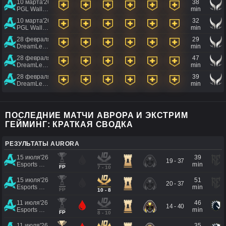
10 марта'26
38
PGL Wallachia 2026 Season 7
min
10 марта'26
32
PGL Wallachia 2026 Season 7
min
28 февраля'26
29
DreamLeague Season 28
min
28 февраля'26
47
DreamLeague Season 28
min
28 февраля'26
39
DreamLeague Season 28
min
ПОСЛЕДНИЕ МАТЧИ АВРОРА И ЭКСТРИМ
ГЕЙМИНГ: КРАТКАЯ СВОДКА
РЕЗУЛЬТАТЫ AURORA
15 июля'26
39
19 - 37
Esports World Cup 2026
min
FP
7 - 10
15 июля'26
51
20 - 37
Esports World Cup 2026
min
FP
10 - 8
11 июля'26
46
14 - 40
Esports World Cup 2026
min
FP
8 - 10
11 июля'26
35