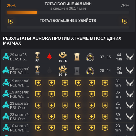
ТОТАЛ БОЛЬШЕ 40.5 МИН
25%
75%
в среднем 36:17 мин
ТОТАЛ БОЛЬШЕ 49.5 УБИЙСТВ
РЕЗУЛЬТАТЫ AURORA ПРОТИВ XTREME В ПОСЛЕДНИХ
МАТЧАХ
29 мая'26
44
37 - 15
BLAST SLAM VII
min
FP
10 - 5
19 апреля'26
34
28 - 14
PGL Wallachia 2026 Season 8
min
FP
10 - 9
19 апреля'26
31
PGL Wallachia 2026 Season 8
min
19 апреля'26
36
PGL Wallachia 2026 Season 8
min
23 марта'26
31
ESL One Birmingham 2026
min
23 марта'26
39
ESL One Birmingham 2026
min
10 марта'26
23
PGL Wallachia 2026 Season 7
min