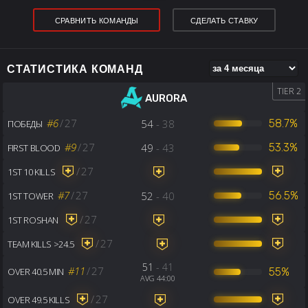
СРАВНИТЬ КОМАНДЫ
СДЕЛАТЬ СТАВКУ
СТАТИСТИКА КОМАНД
TIER 2
AURORA
#6
/
27
54
- 38
58.7%
ПОБЕДЫ
#9
/
27
49
- 43
53.3%
FIRST BLOOD
/
27
1ST 10 KILLS
#7
/
27
52
- 40
56.5%
1ST TOWER
/
27
1ST ROSHAN
/
27
TEAM KILLS >24.5
51
- 41
#11
/
27
55%
OVER 40.5 MIN
AVG 44:00
/
27
OVER 49.5 KILLS