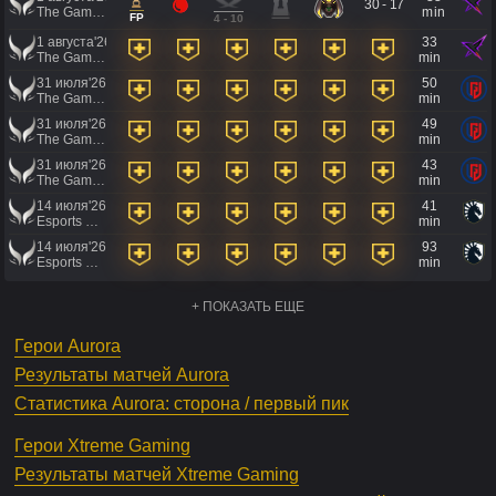
30 - 17
The Games of the Future 2026
min
FP
4 - 10
1 августа'26
33
The Games of the Future 2026
min
31 июля'26
50
The Games of the Future 2026
min
31 июля'26
49
The Games of the Future 2026
min
31 июля'26
43
The Games of the Future 2026
min
14 июля'26
41
Esports World Cup 2026
min
14 июля'26
93
Esports World Cup 2026
min
+ ПОКАЗАТЬ ЕЩЕ
Герои Aurora
Результаты матчей Aurora
Статистика Aurora: сторона / первый пик
Герои Xtreme Gaming
Результаты матчей Xtreme Gaming