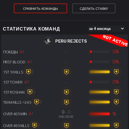
СРАВНИТЬ КОМАНДЫ
СДЕЛАТЬ СТАВКУ
СТАТИСТИКА КОМАНД
PERU REJECTS
#
/
-
0%
ПОБЕДЫ
#
/
-
0%
FIRST BLOOD
/
1ST 10 KILLS
#
/
-
0%
1ST TOWER
/
1ST ROSHAN
/
TEAM KILLS >24.5
0
- 0
#
/
%
OVER 40.5 MIN
AVG 00:00
/
OVER 49.5 KILLS