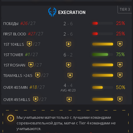
TIER 3
EXECRATION
#26
/
27
2
- 6
25%
ПОБЕДЫ
#27
/
27
2
- 6
25%
FIRST BLOOD
/
27
1ST 10 KILLS
#1
/
27
6
- 2
75%
1ST TOWER
/
27
1ST ROSHAN
/
27
TEAM KILLS >24.5
4
- 4
#18
/
27
50%
OVER 40.5 MIN
AVG 40:23
/
27
OVER 49.5 KILLS
Мы учитываем матчи только с лучшими командами
соревновательной доты, матчи с Tier 4 командами не
учитываются.