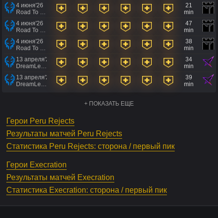
4 июня'26
21
Road To EWC 2026 Regional Qualifiers
min
4 июня'26
47
Road To EWC 2026 Regional Qualifiers
min
4 июня'26
38
Road To EWC 2026 Regional Qualifiers
min
13 апреля'26
34
DreamLeague Season 29 Qualifiers
min
13 апреля'26
39
DreamLeague Season 29 Qualifiers
min
+ ПОКАЗАТЬ ЕЩЕ
Герои Peru Rejects
Результаты матчей Peru Rejects
Статистика Peru Rejects: сторона / первый пик
Герои Execration
Результаты матчей Execration
Статистика Execration: сторона / первый пик