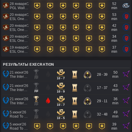
28 января'26
52
PGL Wallachia Season #7 AMER Closed Qualifiers
min
20 января'26
53
ESL One Birmingham 2026 Qualifiers
min
20 января'26
42
ESL One Birmingham 2026 Qualifiers
min
20 января'26
34
ESL One Birmingham 2026 Qualifiers
min
19 января'26
37
ESL One Birmingham 2026 Qualifiers
min
РЕЗУЛЬТАТЫ EXECRATION
21 июня'26
50
28 - 39
The International 2026 - Regional Qualifier Southeast Asia
min
FP
10 - 7
21 июня'26
43
17 - 37
The International 2026 - Regional Qualifier Southeast Asia
min
FP
10 - 9
21 июня'26
36
29 - 11
The International 2026 - Regional Qualifier Southeast Asia
min
FP
10 - 7
5 июня'26
49
32 - 48
Road To EWC 2026 Regional Qualifiers
min
FP
10 - 5
5 июня'26
39
Road To EWC 2026 Regional Qualifiers
min