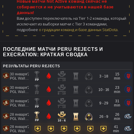
Новые матчи Not Active команд сейчас не
собираются и не учитываются в нашей базе
данных!
Вам доступен переключатель на Tier 1-2 команды, который
исключает из выборки матчи с Tier 3 командами,
подробнее
о градации команд и базе данных StatDota
.
ПОСЛЕДНИЕ МАТЧИ PERU REJECTS И
EXECRATION: КРАТКАЯ СВОДКА
РЕЗУЛЬТАТЫ PERU REJECTS
30 января'26
15
3 - 18
PGL Wallachia Season #7 AMER Closed Qualifiers
min
FP
3 - 10
30 января'26
23
10 - 16
PGL Wallachia Season #7 AMER Closed Qualifiers
min
FP
8 - 10
30 января'26
31
9 - 29
PGL Wallachia Season #7 AMER Closed Qualifiers
min
FP
7 - 10
28 января'26
26
26 - 9
PGL Wallachia Season #7 AMER Closed Qualifiers
min
FP
10 - 6
28 января'26
41
PGL Wallachia Season #7 AMER Closed Qualifiers
min