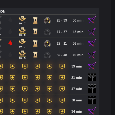
ION
28 - 39
50 min
P
10 - 7
17 - 37
43 min
P
10 - 9
29 - 11
36 min
P
10 - 7
32 - 48
49 min
P
10 - 5
39 min
21 min
47 min
38 min
34 min