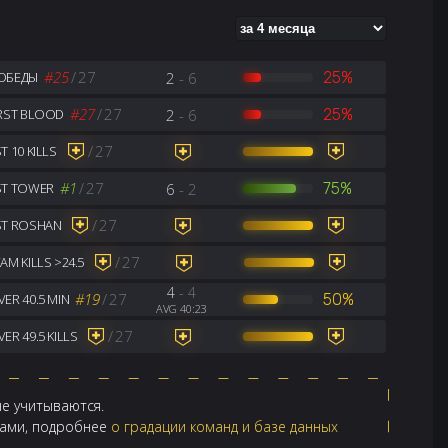
#25
/
27
2
- 6
25%
ОБЕДЫ
#27
/
27
2
- 6
25%
IRST BLOOD
/
27
T 10 KILLS
#1
/
27
6
- 2
75%
ST TOWER
/
27
ST ROSHAN
/
27
AM KILLS >24.5
4
- 4
#19
/
27
50%
ER 40.5 MIN
AVG 40:23
/
27
ER 49.5 KILLS
не учитываются.
ндами, подробнее
о градации команд и базе данных