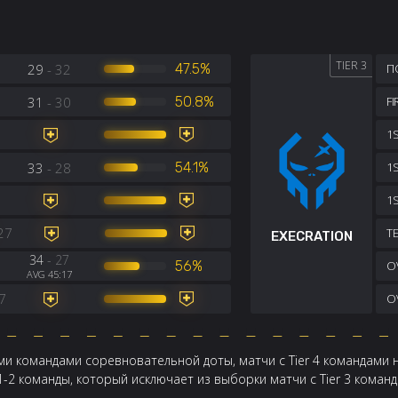
TIER 3
29
- 32
47.5%
П
31
- 30
50.8%
F
1S
33
- 28
54.1%
1
1
27
TE
EXECRATION
34
- 27
56%
OV
AVG 45:17
7
OV
и командами соревновательной доты, матчи с Tier 4 командами 
 1-2 команды, который исключает из выборки матчи с Tier 3 кома