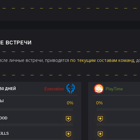
ЫЕ ВСТРЕЧИ
числе личные встречи, приводятся
по текущим составам команд
, 
Execration
PlayTime
50 ДНЕЙ
ДЫ
0%
0%
LOOD
KILLS