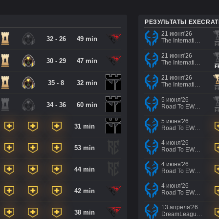
РЕЗУЛЬТАТЫ EXECRAT
21 июня'26
32 - 26
49 min
The International 2026 - Regional Qualifier Southeast Asia
F
21 июня'26
30 - 29
47 min
The International 2026 - Regional Qualifier Southeast Asia
F
21 июня'26
35 - 8
32 min
The International 2026 - Regional Qualifier Southeast Asia
F
5 июня'26
34 - 36
60 min
Road To EWC 2026 Regional Qualifiers
F
5 июня'26
31 min
Road To EWC 2026 Regional Qualifiers
4 июня'26
53 min
Road To EWC 2026 Regional Qualifiers
4 июня'26
44 min
Road To EWC 2026 Regional Qualifiers
4 июня'26
42 min
Road To EWC 2026 Regional Qualifiers
13 апреля'26
38 min
DreamLeague Season 29 Qualifiers