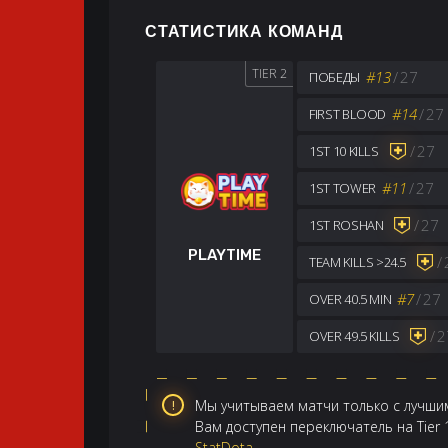
СТАТИСТИКА КОМАНД
TIER 2
#13
/
27
ПОБЕДЫ
#14
/
27
FIRST BLOOD
/
27
1ST 10 KILLS
#11
/
27
1ST TOWER
/
27
1ST ROSHAN
PLAYTIME
/
TEAM KILLS >24.5
#7
/
27
OVER 40.5 MIN
/
2
OVER 49.5 KILLS
Мы учитываем матчи только с лучшим
Вам доступен переключатель на Tier
StatDota
.