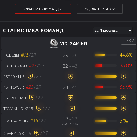
СРАВНИТЬ КОМАНДЫ
СДЕЛАТЬ СТАВКУ
СТАТИСТИКА КОМАНД
TIER 2
VICI GAMING
#15
/
27
29
- 36
44.6%
ПОБЕДЫ
#23
/
27
22
- 43
33.8%
FIRST BLOOD
/
27
1ST 10 KILLS
#23
/
27
24
- 41
36.9%
1ST TOWER
/
27
1ST ROSHAN
/
27
TEAM KILLS >24.5
33
- 32
#16
/
27
51%
OVER 40.5 MIN
AVG 42:36
/
27
OVER 49.5 KILLS