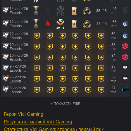
FP
3 - 10
14 июля'26
46
38 - 18
Esports World Cup 2026
min
FP
8 - 10
12 июля'26
66
23 - 18
Esports World Cup 2026
min
FP
10 - 8
12 июля'26
50
Esports World Cup 2026
min
10 июля'26
38
Esports World Cup 2026
min
10 июля'26
34
Esports World Cup 2026
min
9 июля'26
23
Esports World Cup 2026
min
9 июля'26
32
Esports World Cup 2026
min
8 июля'26
27
Esports World Cup 2026
min
+ ПОКАЗАТЬ ЕЩЕ
Герои Vici Gaming
Результаты матчей Vici Gaming
Статистика Vici Gaming: сторона / первый пик