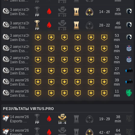
1win Essence II
min
FP
8 - 10
3 августа'26
35
14 - 26
1win Essence II
min
FP
9 - 10
3 августа'26
46
28 - 22
1win Essence II
min
FP
8 - 10
3 августа'26
53
1win Essence II
min
2 августа'26
59
1win Essence II
min
2 августа'26
52
1win Essence II
min
31 июля'26
27
1win Essence II
min
31 июля'26
39
1win Essence II
min
30 июля'26
11
1win Essence II
min
РЕЗУЛЬТАТЫ VIRTUS.PRO
14 июля'26
38
19 - 29
Esports World Cup 2026
min
FP
10 - 6
14 июля'26
64
42 - 47
Esports World Cup 2026
min