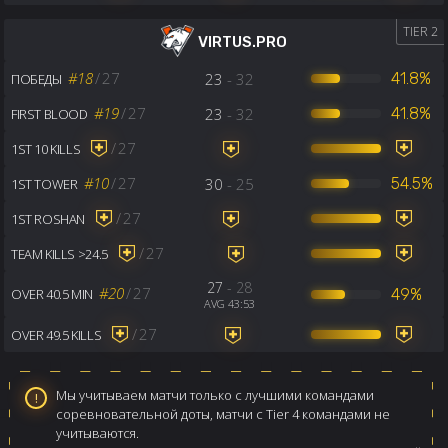
TIER 2
VIRTUS.PRO
#18
/
27
23
- 32
41.8%
ПОБЕДЫ
#19
/
27
23
- 32
41.8%
FIRST BLOOD
/
27
1ST 10 KILLS
#10
/
27
30
- 25
54.5%
1ST TOWER
/
27
1ST ROSHAN
/
27
TEAM KILLS >24.5
27
- 28
#20
/
27
49%
OVER 40.5 MIN
AVG 43:53
/
27
OVER 49.5 KILLS
Мы учитываем матчи только с лучшими командами
соревновательной доты, матчи с Tier 4 командами не
учитываются.