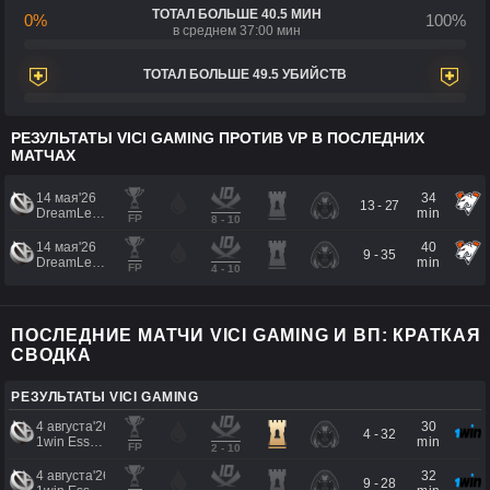
ТОТАЛ БОЛЬШЕ 40.5 МИН
0%
100%
в среднем 37:00 мин
ТОТАЛ БОЛЬШЕ 49.5 УБИЙСТВ
РЕЗУЛЬТАТЫ VICI GAMING ПРОТИВ VP В ПОСЛЕДНИХ
МАТЧАХ
14 мая'26
34
13 - 27
DreamLeague Season 29
min
FP
8 - 10
14 мая'26
40
9 - 35
DreamLeague Season 29
min
FP
4 - 10
ПОСЛЕДНИЕ МАТЧИ VICI GAMING И ВП: КРАТКАЯ
СВОДКА
РЕЗУЛЬТАТЫ VICI GAMING
4 августа'26
30
4 - 32
1win Essence II
min
FP
2 - 10
4 августа'26
32
9 - 28