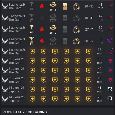
3 августа'26
43
20 - 31
The Games of the Future 2026
min
FP
10 - 8
3 августа'26
47
16 - 41
The Games of the Future 2026
min
FP
5 - 10
3 августа'26
30
27 - 7
The Games of the Future 2026
min
FP
10 - 3
1 августа'26
33
30 - 17
The Games of the Future 2026
min
FP
4 - 10
1 августа'26
33
The Games of the Future 2026
min
31 июля'26
50
The Games of the Future 2026
min
31 июля'26
49
The Games of the Future 2026
min
31 июля'26
43
The Games of the Future 2026
min
14 июля'26
41
Esports World Cup 2026
min
14 июля'26
93
Esports World Cup 2026
min
РЕЗУЛЬТАТЫ LGD GAMING