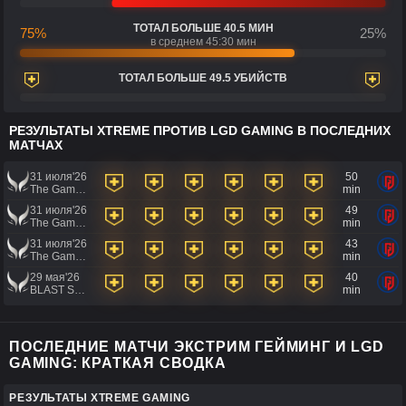
ТОТАЛ БОЛЬШЕ 40.5 МИН
75%
25%
в среднем 45:30 мин
ТОТАЛ БОЛЬШЕ 49.5 УБИЙСТВ
РЕЗУЛЬТАТЫ XTREME ПРОТИВ LGD GAMING В ПОСЛЕДНИХ
МАТЧАХ
31 июля'26
50
The Games of the Future 2026
min
31 июля'26
49
The Games of the Future 2026
min
31 июля'26
43
The Games of the Future 2026
min
29 мая'26
40
BLAST SLAM VII
min
ПОСЛЕДНИЕ МАТЧИ ЭКСТРИМ ГЕЙМИНГ И LGD
GAMING: КРАТКАЯ СВОДКА
РЕЗУЛЬТАТЫ XTREME GAMING