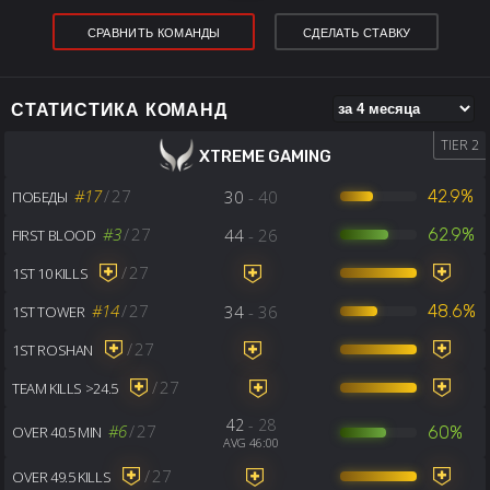
СРАВНИТЬ КОМАНДЫ
СДЕЛАТЬ СТАВКУ
СТАТИСТИКА КОМАНД
TIER 2
XTREME GAMING
#17
/
27
30
- 40
42.9%
ПОБЕДЫ
#3
/
27
44
- 26
62.9%
FIRST BLOOD
/
27
1ST 10 KILLS
#14
/
27
34
- 36
48.6%
1ST TOWER
/
27
1ST ROSHAN
/
27
TEAM KILLS >24.5
42
- 28
#6
/
27
60%
OVER 40.5 MIN
AVG 46:00
/
27
OVER 49.5 KILLS