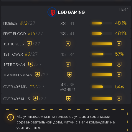
TIER 1
LGD GAMING
#12
/
27
38
- 41
48.1%
ПОБЕДЫ
#15
/
27
38
- 41
48.1%
FIRST BLOOD
/
27
1ST 10 KILLS
#6
/
27
45
- 34
57%
1ST TOWER
/
27
1ST ROSHAN
/
27
TEAM KILLS >24.5
43
- 36
#12
/
27
54%
OVER 40.5 MIN
AVG 45:47
/
27
OVER 49.5 KILLS
Мы учитываем матчи только с лучшими командами
соревновательной доты, матчи с Tier 4 командами не
учитываются.