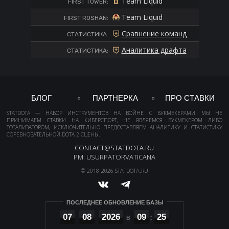
Team Liquid
FIRST TOWER:
Team Liquid
FIRST ROSHAN:
Сравнение команд
СТАТИСТИКА:
Аналитика драфта
СТАТИСТИКА:
БЛОГ
ПАРТНЕРКА
ПРО СТАВКИ
STATDOTA — НАБОР ИНСТРУМЕНТОВ НА ВОЙНЕ С БУКМЕКЕРАМИ. МЫ НЕ
ПРИНИМАЕМ СТАВКИ НА КИБЕРСПОРТ, НЕ ЯВЛЯЕМСЯ БУКМЕКЕРОМ ЛИБО
ТОТАЛИЗАТОРОМ, ИСКЛЮЧИТЕЛЬНО ПРЕДОСТАВЛЯЕМ АНАЛИТИКУ И СТАТИСТИКУ
СОРЕВНОВАТЕЛЬНОЙ DOTA 2 СЦЕНЫ.
CONTACT@STATDOTA.RU
PM: USURPATORVATICANA
© 2018-2026 STATDOTA.RU
ПОСЛЕДНЕЕ ОБНОВЛЕНИЕ БАЗЫ
07
08
2026
09
25