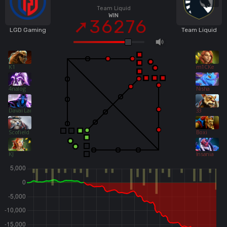
Team Liquid
WIN
36276
LGD Gaming
Team Liquid
K1
m1CKe
4nalog
Nisha
Davai Lama
33
Scofield
Boxi
KJ
Insania