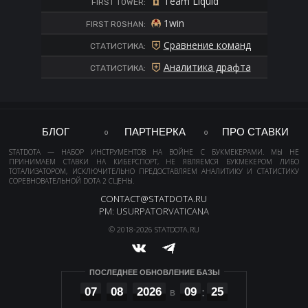
Team Liquid
FIRST TOWER:
1win
FIRST ROSHAN:
Сравнение команд
СТАТИСТИКА:
Аналитика драфта
СТАТИСТИКА:
БЛОГ
ПАРТНЕРКА
ПРО СТАВКИ
STATDOTA — НАБОР ИНСТРУМЕНТОВ НА ВОЙНЕ С БУКМЕКЕРАМИ. МЫ НЕ
ПРИНИМАЕМ СТАВКИ НА КИБЕРСПОРТ, НЕ ЯВЛЯЕМСЯ БУКМЕКЕРОМ ЛИБО
ТОТАЛИЗАТОРОМ, ИСКЛЮЧИТЕЛЬНО ПРЕДОСТАВЛЯЕМ АНАЛИТИКУ И СТАТИСТИКУ
СОРЕВНОВАТЕЛЬНОЙ DOTA 2 СЦЕНЫ.
CONTACT@STATDOTA.RU
PM: USURPATORVATICANA
© 2018-2026 STATDOTA.RU
ПОСЛЕДНЕЕ ОБНОВЛЕНИЕ БАЗЫ
07
08
2026
09
25