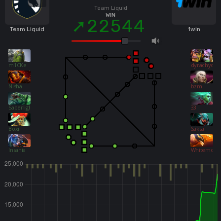
Team Liquid
WIN
22544
Team Liquid
1win
m1CKe
dyrachyo
Nisha
bzm
Saberlight
33
Boxi
Saksa
Insania
Whitemon