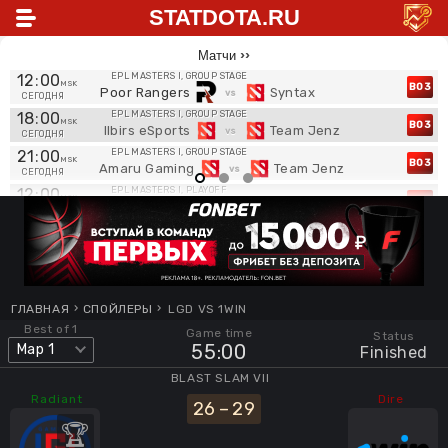
STATDOTA.RU
Матчи
12
:
00
EPL MASTERS I, GROUP STAGE
BO3
Poor Rangers
Syntax
СЕГОДНЯ
18
:
00
EPL MASTERS I, GROUP STAGE
BO3
Ilbirs eSports
Team Jenz
СЕГОДНЯ
21
:
00
EPL MASTERS I, GROUP STAGE
BO3
Amaru Gaming
Team Jenz
СЕГОДНЯ
12
:
00
EPL MASTERS I, PLAYOFF
BO3
TBD
TBD
ЗАВТРА
15
:
00
EPL MASTERS I, PLAYOFF
BO3
TBD
TBD
ЗАВТРА
18
:
00
EPL MASTERS I, PLAYOFF
BO3
TBD
TBD
ЗАВТРА
21
:
00
EPL MASTERS I, PLAYOFF
ГЛАВНАЯ
СПОЙЛЕРЫ
LGD VS 1WIN
BO3
TBD
TBD
ЗАВТРА
Best of 1
Game time
Status
55
:
00
Map 1
Finished
BLAST SLAM VII
Radiant
Dire
26
–
29