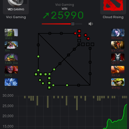
Vici Gaming
WIN
25990
Vici Gaming
Cloud Rising
shiro
N1nelie
Xm
Ice Coke.
Faith_bian
Qi777
XinQ
Xie Le
y
sheep