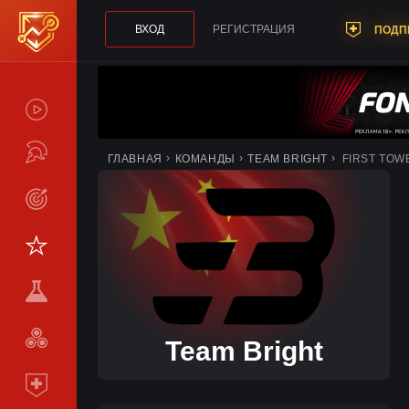
ВХОД
РЕГИСТРАЦИЯ
ПОДП
СПОЙЛЕРЫ
ТУРНИРЫ
ГЛАВНАЯ
КОМАНДЫ
TEAM BRIGHT
FIRST TOW
LIVE
СТАТИСТИКА
КОМАНДЫ
МЕТА
СРАВНИТЬ
Team Bright
КОМАНДЫ
ПОДПИСКА