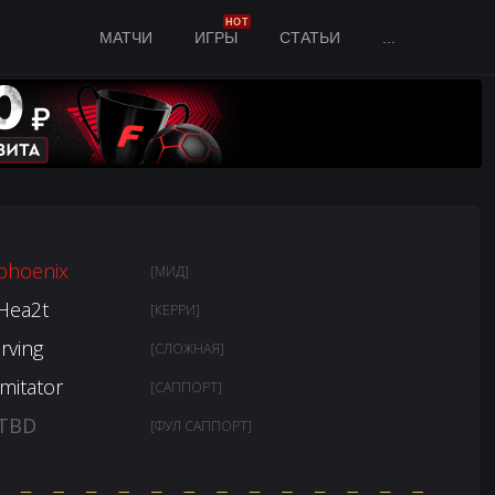
HOT
МАТЧИ
ИГРЫ
СТАТЬИ
...
phoenix
[МИД]
Hea2t
[КЕРРИ]
Irving
[СЛОЖНАЯ]
imitator
[САППОРТ]
TBD
[ФУЛ САППОРТ]