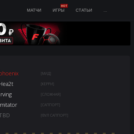
HOT
МАТЧИ
ИГРЫ
СТАТЬИ
...
phoenix
[МИД]
Hea2t
[КЕРРИ]
Irving
[СЛОЖНАЯ]
imitator
[САППОРТ]
TBD
[ФУЛ САППОРТ]