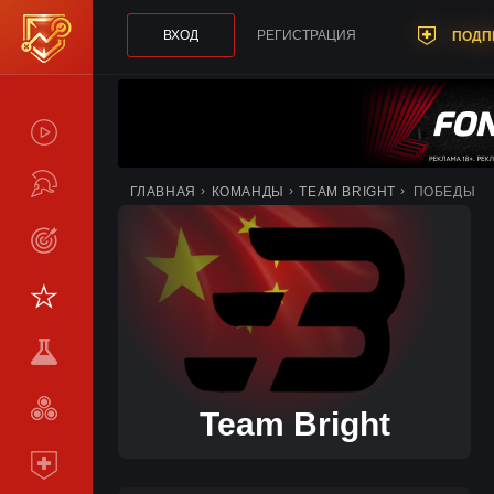
ВХОД
РЕГИСТРАЦИЯ
ПОДП
СПОЙЛЕРЫ
ТУРНИРЫ
ГЛАВНАЯ
КОМАНДЫ
TEAM BRIGHT
ПОБЕДЫ
LIVE
СТАТИСТИКА
КОМАНДЫ
МЕТА
СРАВНИТЬ
Team Bright
КОМАНДЫ
ПОДПИСКА