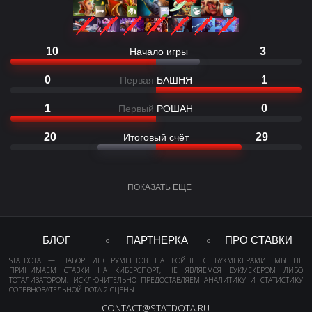
10
3
Начало игры
0
1
Первая
БАШНЯ
1
0
Первый
РОШАН
20
29
Итоговый счёт
+ ПОКАЗАТЬ ЕЩЕ
БЛОГ
ПАРТНЕРКА
ПРО СТАВКИ
STATDOTA — НАБОР ИНСТРУМЕНТОВ НА ВОЙНЕ С БУКМЕКЕРАМИ. МЫ НЕ
ПРИНИМАЕМ СТАВКИ НА КИБЕРСПОРТ, НЕ ЯВЛЯЕМСЯ БУКМЕКЕРОМ ЛИБО
ТОТАЛИЗАТОРОМ, ИСКЛЮЧИТЕЛЬНО ПРЕДОСТАВЛЯЕМ АНАЛИТИКУ И СТАТИСТИКУ
СОРЕВНОВАТЕЛЬНОЙ DOTA 2 СЦЕНЫ.
CONTACT@STATDOTA.RU