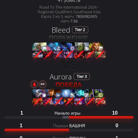
41 убийств
Road To The International 2024 -
Regional Qualifiers Southeast Asia
Карта 2 из 3, матч:
7806982695
патч
7.36
Bleed
Tier 2
ПОРАЖЕНИЕ
VS
Aurora
Tier 3
ПОБЕДА
FP
1
10
Начало игры
1
0
Первая
БАШНЯ