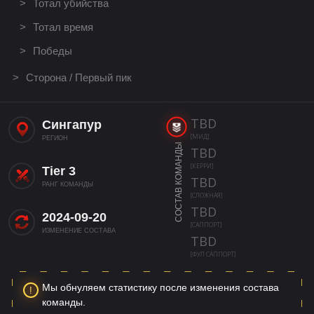
Тотал убийства
Тотал время
Победы
Сторона / Первый пик
TBD
Сингапур
[МИД]
РЕГИОН
СОСТАВ КОМАНДЫ
TBD
[КЕРРИ]
Tier 3
TBD
РАНГ КОМАНДЫ
[СЛОЖНАЯ]
TBD
2024-09-20
[САППОРТ]
ИЗМЕНЕНИЕ СОСТАВА
TBD
[ФУЛ САППОРТ]
Мы обнуляем статистику после изменения состава
команды.