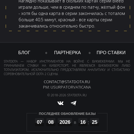
наглядно показывает в скольких картах серии Bleed
играли дольше, чем в среднем по патчу, жёлтый фон
- хотя бы одна карта в серии закончилась с тоталом
больше 40.5 минут, красный - все карты серии
заканчивались относительно быстро.
БЛОГ
ПАРТНЕРКА
ПРО СТАВКИ
STATDOTA — НАБОР ИНСТРУМЕНТОВ НА ВОЙНЕ С БУКМЕКЕРАМИ. МЫ НЕ
ПРИНИМАЕМ СТАВКИ НА КИБЕРСПОРТ, НЕ ЯВЛЯЕМСЯ БУКМЕКЕРОМ ЛИБО
ТОТАЛИЗАТОРОМ, ИСКЛЮЧИТЕЛЬНО ПРЕДОСТАВЛЯЕМ АНАЛИТИКУ И СТАТИСТИКУ
СОРЕВНОВАТЕЛЬНОЙ DOTA 2 СЦЕНЫ.
CONTACT@STATDOTA.RU
PM: USURPATORVATICANA
© 2018-2026 STATDOTA.RU
ПОСЛЕДНЕЕ ОБНОВЛЕНИЕ БАЗЫ
07
08
2026
16
25