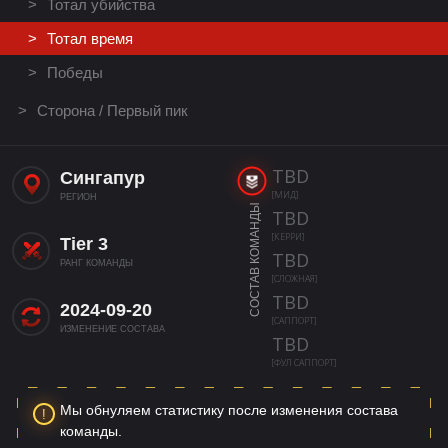
Тотал убийства
Тотал время
Победы
Сторона / Первый пик
TBD
Сингапур
[МИД]
РЕГИОН
СОСТАВ КОМАНДЫ
TBD
[КЕРРИ]
Tier 3
TBD
РАНГ КОМАНДЫ
[СЛОЖНАЯ]
TBD
2024-09-20
[САППОРТ]
ИЗМЕНЕНИЕ СОСТАВА
TBD
[ФУЛ САППОРТ]
Мы обнуляем статистику после изменения состава
команды.