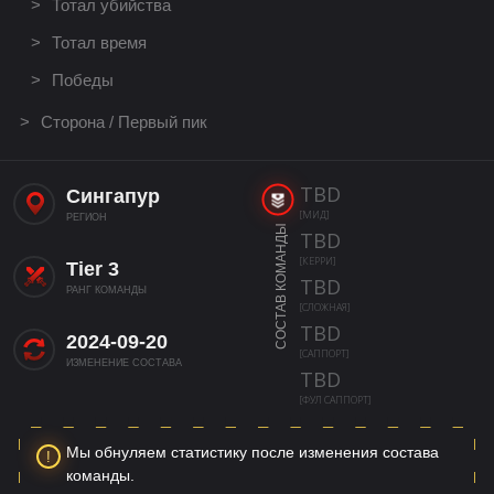
Тотал убийства
Тотал время
Победы
Сторона / Первый пик
TBD
Сингапур
[МИД]
РЕГИОН
СОСТАВ КОМАНДЫ
TBD
[КЕРРИ]
Tier 3
TBD
РАНГ КОМАНДЫ
[СЛОЖНАЯ]
TBD
2024-09-20
[САППОРТ]
ИЗМЕНЕНИЕ СОСТАВА
TBD
[ФУЛ САППОРТ]
Мы обнуляем статистику после изменения состава
команды.