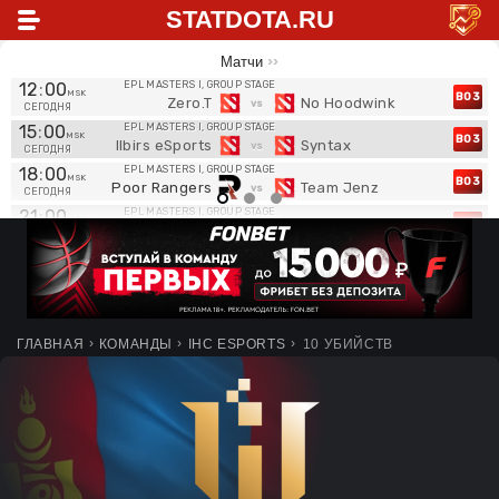
STATDOTA.RU
Матчи
12
:
00
EPL MASTERS I, GROUP STAGE
BO3
Zero.T
No Hoodwink
СЕГОДНЯ
15
:
00
EPL MASTERS I, GROUP STAGE
BO3
Ilbirs eSports
Syntax
СЕГОДНЯ
18
:
00
EPL MASTERS I, GROUP STAGE
BO3
Poor Rangers
Team Jenz
СЕГОДНЯ
21
:
00
EPL MASTERS I, GROUP STAGE
BO3
Team Jenz
Nemiga
СЕГОДНЯ
12
:
00
EPL MASTERS I, GROUP STAGE
BO3
Poor Rangers
Syntax
ЗАВТРА
18
:
00
EPL MASTERS I, GROUP STAGE
BO3
Ilbirs eSports
Team Jenz
ЗАВТРА
21
:
00
EPL MASTERS I, GROUP STAGE
ГЛАВНАЯ
КОМАНДЫ
IHC ESPORTS
10 УБИЙСТВ
BO3
Amaru Gaming
Team Jenz
ЗАВТРА