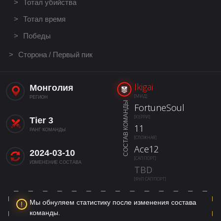
Тотал убийства
Тотал время
Победы
Сторона / Первый пик
Ikigai
Монголия
[МИД]
РЕГИОН
СОСТАВ КОМАНДЫ
FortuneSoul
[КЕРРИ]
Tier 3
11
РАНГ КОМАНДЫ
[СЛОЖНАЯ]
Ace12
2024-03-10
[САППОРТ]
ИЗМЕНЕНИЕ СОСТАВА
TBD
[ФУЛ САППОРТ]
Мы обнуляем статистику после изменения состава
команды.