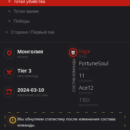
Тотал убийства
Тотал время
Победы
Сторона / Первый пик
Ikigai
Монголия
[МИД]
РЕГИОН
СОСТАВ КОМАНДЫ
FortuneSoul
[КЕРРИ]
Tier 3
11
РАНГ КОМАНДЫ
[СЛОЖНАЯ]
Ace12
2024-03-10
[САППОРТ]
ИЗМЕНЕНИЕ СОСТАВА
TBD
[ФУЛ САППОРТ]
Мы обнуляем статистику после изменения состава
команды.