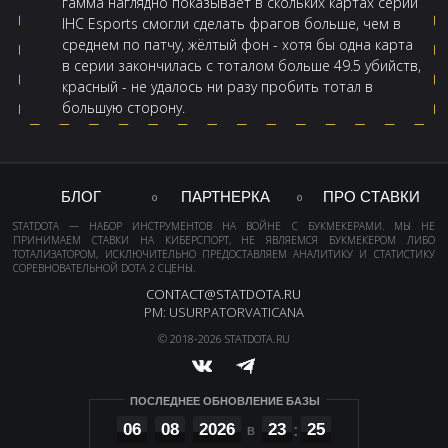
гамма наглядно показывает в скольких картах серии
IHC Esports смогли сделать фрагов больше, чем в
среднем по патчу, жёлтый фон - хотя бы одна карта
в серии закончилась с тоталом больше 49.5 убийств,
красный - не удалось ни разу пробить тотал в
большую сторону.
БЛОГ
ПАРТНЕРКА
ПРО СТАВКИ
STATDOTA — НАБОР ИНСТРУМЕНТОВ НА ВОЙНЕ С БУКМЕКЕРАМИ. МЫ НЕ
ПРИНИМАЕМ СТАВКИ НА КИБЕРСПОРТ, НЕ ЯВЛЯЕМСЯ БУКМЕКЕРОМ ЛИБО
ТОТАЛИЗАТОРОМ, ИСКЛЮЧИТЕЛЬНО ПРЕДОСТАВЛЯЕМ АНАЛИТИКУ И СТАТИСТИКУ
СОРЕВНОВАТЕЛЬНОЙ DOTA 2 СЦЕНЫ.
CONTACT@STATDOTA.RU
PM: USURPATORVATICANA
© 2018-2026 STATDOTA.RU
ПОСЛЕДНЕЕ ОБНОВЛЕНИЕ БАЗЫ
06
08
2026
23
25