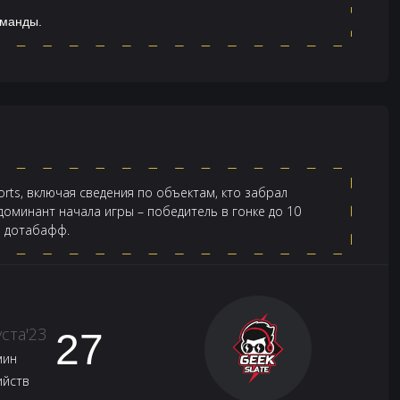
оманды.
rts, включая сведения по объектам, кто забрал
оминант начала игры – победитель в гонке до 10
а дотабафф.
уста'23
27
мин
ийств