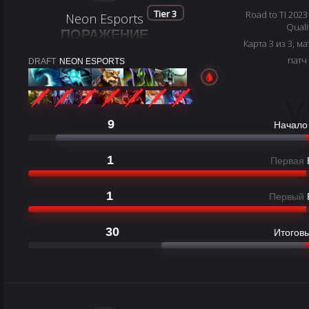
Tier 3
Road to TI 2023
Neon Esports
Quali
ПОРАЖЕНИЕ
Карта 3 из 3, ма
патч
DRAFT
NEON ESPORTS
V
9
Начало
1
Первая
1
Первый
30
Итоговы