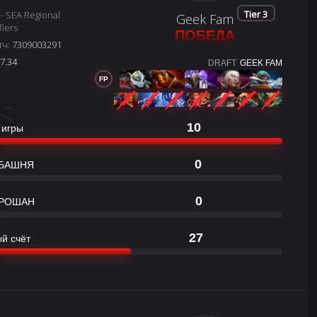
Tier 3
 - SEA Regional
Geek Fam
fiers
ПОБЕДА
тч:
7309003291
7.34
DRAFT
GEEK FAM
FP
S
10
 игры
0
БАШНЯ
0
РОШАН
27
й счёт