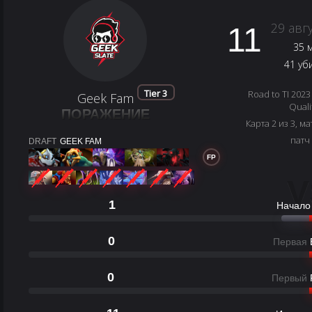
29 авг
11
35 
41 уб
Tier 3
Road to TI 2023
Geek Fam
Quali
ПОРАЖЕНИЕ
Карта 2 из 3, ма
патч
DRAFT
GEEK FAM
FP
V
1
Начало
0
Первая
0
Первый