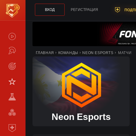
ВХОД
РЕГИСТРАЦИЯ
ПОДП
СПОЙЛЕРЫ
ТУРНИРЫ
ГЛАВНАЯ
КОМАНДЫ
NEON ESPORTS
МАТЧИ
LIVE
СТАТИСТИКА
КОМАНДЫ
МЕТА
СРАВНИТЬ
Neon Esports
КОМАНДЫ
ПОДПИСКА