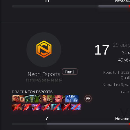
11
Итоговы
29 авг
17
34 
49 уб
Tier 3
Road to TI 2023
Neon Esports
Quali
ПОРАЖЕНИЕ
Карта 1 из 3, ма
патч
DRAFT
NEON ESPORTS
FP
V
7
Начало