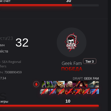
30
й счёт
уста'23
32
мин
ийств
Tier 3
 - SEA Regional
Geek Fam
fiers
ПОБЕДА
тч:
7308890459
7.34
DRAFT
GEEK FAM
S
10
 игры