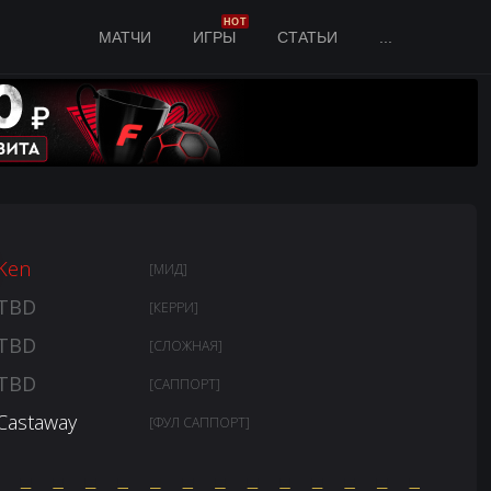
HOT
МАТЧИ
ИГРЫ
СТАТЬИ
...
Ken
[МИД]
TBD
[КЕРРИ]
TBD
[СЛОЖНАЯ]
TBD
[САППОРТ]
Castaway
[ФУЛ САППОРТ]