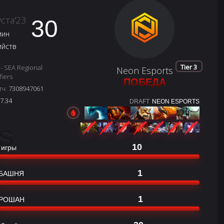
уста'23
30
мин
ийств
Tier 3
 - SEA Regional
Neon Esports
fiers
ПОБЕДА
тч:
7308947061
7.34
DRAFT
NEON ESPORTS
S
10
 игры
1
БАШНЯ
1
РОШАН