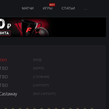
HOT
МАТЧИ
ИГРЫ
СТАТЬИ
...
Ken
[МИД]
TBD
[КЕРРИ]
TBD
[СЛОЖНАЯ]
TBD
[САППОРТ]
Castaway
[ФУЛ САППОРТ]