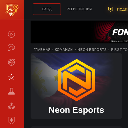
ВХОД
РЕГИСТРАЦИЯ
ПОДП
СПОЙЛЕРЫ
ТУРНИРЫ
ГЛАВНАЯ
КОМАНДЫ
NEON ESPORTS
FIRST T
LIVE
СТАТИСТИКА
КОМАНДЫ
МЕТА
СРАВНИТЬ
Neon Esports
КОМАНДЫ
ПОДПИСКА