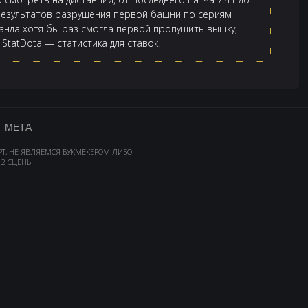
 результатов разрушения первой башни по сериям
анда хотя бы раз смогла первой пропушить вышку,
 StatDota — статистика для ставок.
МЕТА
РТ, НЕ ЯВЛЯЕМСЯ БУКМЕКЕРОМ ЛИБО
2 СЦЕНЫ.