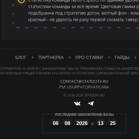
статистики команды за всё время. Цветовая гамма
подобранна под стратегию догон, жёлтый фон - ком
красный - не удалось ни разу первой сломать тавер.
БЛОГ
ПАРТНЕРКА
ПРО СТАВКИ
ГАЙДЫ
НСТРУМЕНТОВ НА ВОЙНЕ С БУКМЕКЕРАМИ. МЫ НЕ ПРИНИМАЕМ СТАВКИ НА КИБЕРСПО
ЛЮЧИТЕЛЬНО ПРЕДОСТАВЛЯЕМ АНАЛИТИКУ И СТАТИСТИКУ СОРЕВНОВАТЕЛЬНОЙ DOTA 
CONTACT@STATDOTA.RU
PM: USURPATORVATICANA
© 2018-2026 STATDOTA.RU
ПОСЛЕДНЕЕ ОБНОВЛЕНИЕ БАЗЫ
06
08
2026
13
25