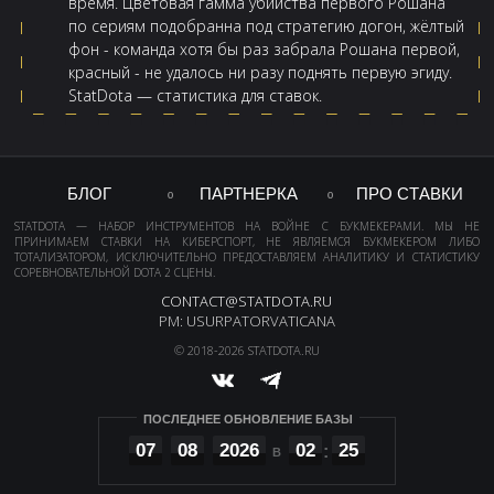
время. Цветовая гамма убийства первого Рошана
по сериям подобранна под стратегию догон, жёлтый
фон - команда хотя бы раз забрала Рошана первой,
красный - не удалось ни разу поднять первую эгиду.
StatDota — статистика для ставок.
БЛОГ
ПАРТНЕРКА
ПРО СТАВКИ
STATDOTA — НАБОР ИНСТРУМЕНТОВ НА ВОЙНЕ С БУКМЕКЕРАМИ. МЫ НЕ
ПРИНИМАЕМ СТАВКИ НА КИБЕРСПОРТ, НЕ ЯВЛЯЕМСЯ БУКМЕКЕРОМ ЛИБО
ТОТАЛИЗАТОРОМ, ИСКЛЮЧИТЕЛЬНО ПРЕДОСТАВЛЯЕМ АНАЛИТИКУ И СТАТИСТИКУ
СОРЕВНОВАТЕЛЬНОЙ DOTA 2 СЦЕНЫ.
CONTACT@STATDOTA.RU
PM: USURPATORVATICANA
© 2018-2026 STATDOTA.RU
ПОСЛЕДНЕЕ ОБНОВЛЕНИЕ БАЗЫ
07
08
2026
02
25