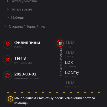
Тотал убийства
Тотал время
Победы
Сторона / Первый пик
TBD
Филиппины
[МИД]
РЕГИОН
СОСТАВ КОМАНДЫ
TBD
[КЕРРИ]
Tier 3
Bok
РАНГ КОМАНДЫ
[СЛОЖНАЯ]
Boomy
2023-03-01
[САППОРТ]
ИЗМЕНЕНИЕ СОСТАВА
TBD
[ФУЛ САППОРТ]
Мы обнуляем статистику после изменения состава
команды.