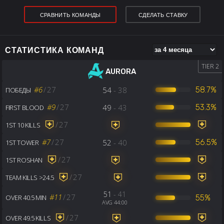
СРАВНИТЬ КОМАНДЫ
СДЕЛАТЬ СТАВКУ
СТАТИСТИКА КОМАНД
TIER 2
AURORA
#6
/
27
54
- 38
58.7%
ПОБЕДЫ
#9
/
27
49
- 43
53.3%
FIRST BLOOD
/
27
1ST 10 KILLS
#7
/
27
52
- 40
56.5%
1ST TOWER
/
27
1ST ROSHAN
/
27
TEAM KILLS >24.5
51
- 41
#11
/
27
55%
OVER 40.5 MIN
AVG 44:00
/
27
OVER 49.5 KILLS