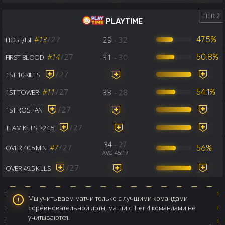
TIER 2
PLAYTIME
#13
/
27
29
- 32
47.5%
ПОБЕДЫ
#14
/
27
31
- 30
50.8%
FIRST BLOOD
/
27
1ST 10 KILLS
#11
/
27
33
- 28
54.1%
1ST TOWER
/
27
1ST ROSHAN
/
27
TEAM KILLS >24.5
34
- 27
#7
/
27
56%
OVER 40.5 MIN
AVG 45:17
/
27
OVER 49.5 KILLS
Мы учитываем матчи только с лучшими командами
соревновательной доты, матчи с Tier 4 командами не
учитываются.