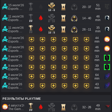
15 июля'26
51
20 - 37
Esports World Cup 2026
min
FP
10 - 8
11 июля'26
46
14 - 40
Esports World Cup 2026
min
FP
8 - 10
11 июля'26
35
26 - 11
Esports World Cup 2026
min
FP
10 - 5
10 июля'26
44
Esports World Cup 2026
min
10 июля'26
46
Esports World Cup 2026
min
9 июля'26
33
Esports World Cup 2026
min
9 июля'26
39
Esports World Cup 2026
min
8 июля'26
64
Esports World Cup 2026
min
8 июля'26
43
Esports World Cup 2026
min
РЕЗУЛЬТАТЫ PLAYTIME
4 августа'26
49
32 - 26
The Games of the Future 2026
min
FP
7 - 10