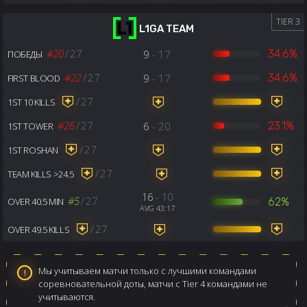
TIER 3
L1GA TEAM
#20
/
27
9
- 17
34.6%
ПОБЕДЫ
#22
/
27
9
- 17
34.6%
FIRST BLOOD
/
27
1ST 10 KILLS
#26
/
27
6
- 20
23.1%
1ST TOWER
/
27
1ST ROSHAN
/
27
TEAM KILLS >24.5
16
- 10
#5
/
27
62%
OVER 40.5 MIN
AVG 43:17
/
27
OVER 49.5 KILLS
Мы учитываем матчи только с лучшими командами
соревновательной доты, матчи с Tier 4 командами не
учитываются.