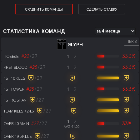
СРАВНИТЬ КОМАНДЫ
СДЕЛАТЬ СТАВКУ
СТАТИСТИКА КОМАНД
TIER 3
GLYPH
#22
/
27
1
- 2
33.3%
ПОБЕДЫ
#25
/
27
1
- 2
33.3%
FIRST BLOOD
/
27
1ST 10 KILLS
#25
/
27
1
- 2
33.3%
1ST TOWER
/
27
1ST ROSHAN
/
27
TEAM KILLS >24.5
1
- 2
#27
/
27
33%
OVER 40.5 MIN
AVG 41:00
/
27
OVER 49.5 KILLS