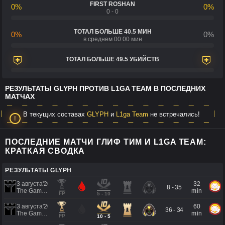
FIRST ROSHAN
0%
0%
0 - 0
ТОТАЛ БОЛЬШЕ 40.5 МИН
0%
0%
в среднем 00:00 мин
ТОТАЛ БОЛЬШЕ 49.5 УБИЙСТВ
РЕЗУЛЬТАТЫ GLYPH ПРОТИВ L1GA TEAM В ПОСЛЕДНИХ
МАТЧАХ
В текущих составах
GLYPH
и
L1ga Team
не встречались!
ПОСЛЕДНИЕ МАТЧИ ГЛИФ ТИМ И L1GA TEAM:
КРАТКАЯ СВОДКА
РЕЗУЛЬТАТЫ GLYPH
3 августа'26
32
8 - 35
The Games of the Future 2026
min
FP
5 - 10
3 августа'26
60
36 - 34
The Games of the Future 2026
min
FP
10 - 5