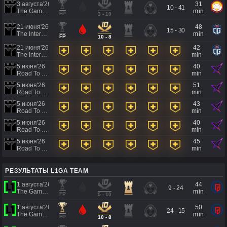
3 августа'26
31
10 - 41
The Games of the Future 2026
min
FP
3 - 10
21 июня'26
48
15 - 30
The International 2026 - Regional Qualifier Southeast Asia
min
FP
10 - 8
21 июня'26
42
The International 2026 - Regional Qualifier Southeast Asia
min
5 июня'26
40
Road To EWC 2026 Regional Qualifiers
min
5 июня'26
51
Road To EWC 2026 Regional Qualifiers
min
5 июня'26
43
Road To EWC 2026 Regional Qualifiers
min
5 июня'26
40
Road To EWC 2026 Regional Qualifiers
min
5 июня'26
45
Road To EWC 2026 Regional Qualifiers
min
РЕЗУЛЬТАТЫ L1GA TEAM
1 августа'26
44
9 - 24
The Games of the Future 2026
min
FP
5 - 10
1 августа'26
50
24 - 15
The Games of the Future 2026
min
FP
10 - 8