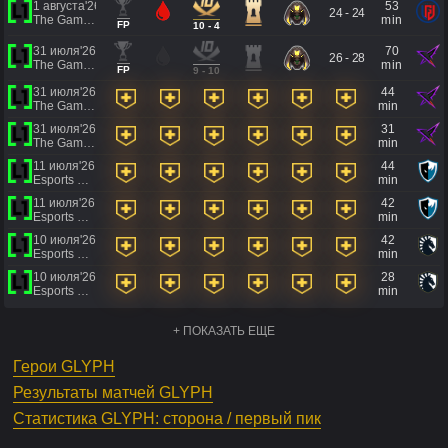
1 августа'26
53
24 - 24
The Games of the Future 2026
min
FP
10 - 4
31 июля'26
70
26 - 28
The Games of the Future 2026
min
FP
9 - 10
31 июля'26
44
The Games of the Future 2026
min
31 июля'26
31
The Games of the Future 2026
min
11 июля'26
44
Esports World Cup 2026
min
11 июля'26
42
Esports World Cup 2026
min
10 июля'26
42
Esports World Cup 2026
min
10 июля'26
28
Esports World Cup 2026
min
+ ПОКАЗАТЬ ЕЩЕ
Герои GLYPH
Результаты матчей GLYPH
Статистика GLYPH: сторона / первый пик