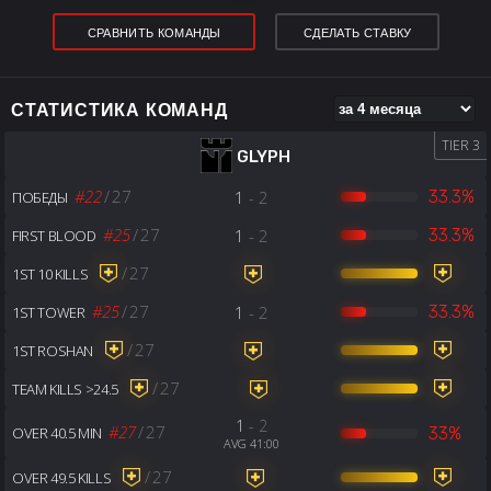
СРАВНИТЬ КОМАНДЫ
СДЕЛАТЬ СТАВКУ
СТАТИСТИКА КОМАНД
TIER 3
GLYPH
#22
/
27
1
- 2
33.3%
ПОБЕДЫ
#25
/
27
1
- 2
33.3%
FIRST BLOOD
/
27
1ST 10 KILLS
#25
/
27
1
- 2
33.3%
1ST TOWER
/
27
1ST ROSHAN
/
27
TEAM KILLS >24.5
1
- 2
#27
/
27
33%
OVER 40.5 MIN
AVG 41:00
/
27
OVER 49.5 KILLS