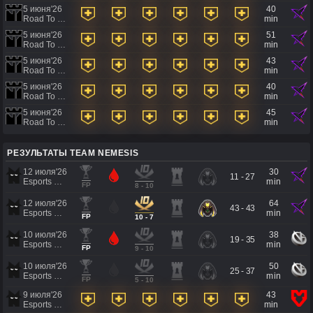
5 июня'26
40
Road To EWC 2026 Regional Qualifiers
min
5 июня'26
51
Road To EWC 2026 Regional Qualifiers
min
5 июня'26
43
Road To EWC 2026 Regional Qualifiers
min
5 июня'26
40
Road To EWC 2026 Regional Qualifiers
min
5 июня'26
45
Road To EWC 2026 Regional Qualifiers
min
РЕЗУЛЬТАТЫ TEAM NEMESIS
12 июля'26
30
11 - 27
Esports World Cup 2026
min
FP
8 - 10
12 июля'26
64
43 - 43
Esports World Cup 2026
min
FP
10 - 7
10 июля'26
38
19 - 35
Esports World Cup 2026
min
FP
9 - 10
10 июля'26
50
25 - 37
Esports World Cup 2026
min
FP
5 - 10
9 июля'26
43
Esports World Cup 2026
min