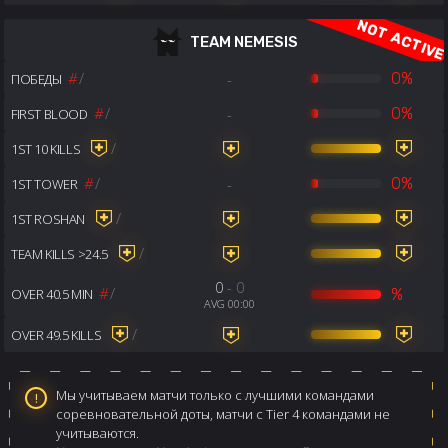
TEAM NEMESIS
#
/
-
0%
ПОБЕДЫ
#
/
-
0%
FIRST BLOOD
/
1ST 10 KILLS
#
/
-
0%
1ST TOWER
/
1ST ROSHAN
/
TEAM KILLS >24.5
0
- 0
#
/
%
OVER 40.5 MIN
AVG 00:00
/
OVER 49.5 KILLS
Мы учитываем матчи только с лучшими командами
соревновательной доты, матчи с Tier 4 командами не
учитываются.