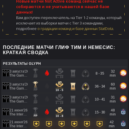
Новые матчи Not Active команд сейчас не
собираются и не учитываются в нашей базе
данных!
Вам доступен переключатель на Tier 1-2 команды, который
исключает из выборки матчи с Tier 3 командами,
подробнее
о градации команд и базе данных StatDota
.
ПОСЛЕДНИЕ МАТЧИ ГЛИФ ТИМ И НЕМЕСИС:
КРАТКАЯ СВОДКА
РЕЗУЛЬТАТЫ GLYPH
3 августа'26
32
8 - 35
The Games of the Future 2026
min
FP
5 - 10
3 августа'26
60
36 - 34
The Games of the Future 2026
min
FP
10 - 5
3 августа'26
31
10 - 41
The Games of the Future 2026
min
FP
3 - 10
21 июня'26
48
15 - 30
The International 2026 - Regional Qualifier Southeast Asia
min
FP
10 - 8
21 июня'26
42
The International 2026 - Regional Qualifier Southeast Asia
min