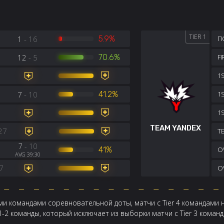
TIER 1
1
- 16
5.9%
П
12
- 5
70.6%
F
1S
7
- 10
41.2%
1
1
TEAM YANDEX
27
TE
7
- 10
7
41%
OV
AVG 39:30
7
OV
и командами соревновательной доты, матчи с Tier 4 командами 
 1-2 команды, который исключает из выборки матчи с Tier 3 кома