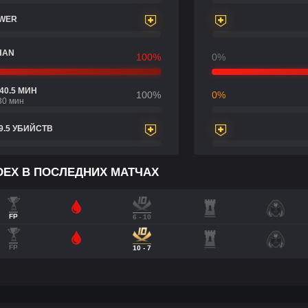
OWER
HAN
100%
0%
40.5 МИН
100%
0%
30 мин
9.5 УБИЙСТВ
NDEX В ПОСЛЕДНИХ МАТЧАХ
FP
6 - 10
FP
10 - 7