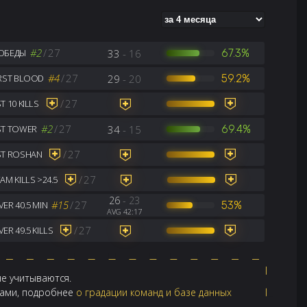
#2
/
27
33
- 16
67.3%
ОБЕДЫ
#4
/
27
29
- 20
59.2%
IRST BLOOD
/
27
T 10 KILLS
#2
/
27
34
- 15
69.4%
ST TOWER
/
27
ST ROSHAN
/
27
AM KILLS >24.5
26
- 23
#15
/
27
53%
ER 40.5 MIN
AVG 42:17
/
27
ER 49.5 KILLS
не учитываются.
ндами, подробнее
о градации команд и базе данных