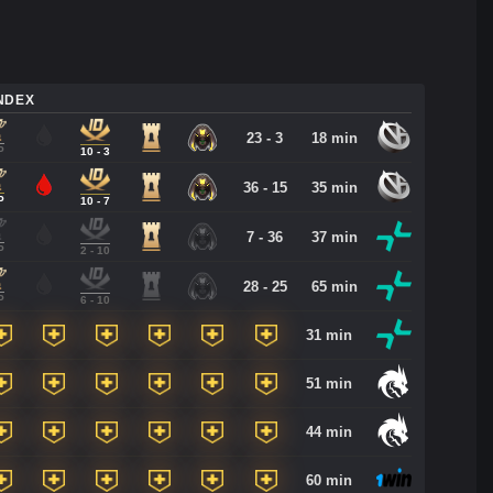
NDEX
23 - 3
18 min
P
10 - 3
36 - 15
35 min
P
10 - 7
7 - 36
37 min
P
2 - 10
28 - 25
65 min
P
6 - 10
31 min
51 min
44 min
60 min