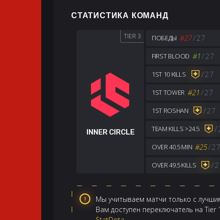
СТАТИСТИКА КОМАНД
TIER 3
#27
/
27
ПОБЕДЫ
#1
/
27
FIRST BLOOD
/
27
1ST 10 KILLS
#21
/
27
1ST TOWER
/
27
1ST ROSHAN
/
TEAM KILLS >24.5
INNER CIRCLE
#25
/
2
OVER 40.5 MIN
/
2
OVER 49.5 KILLS
Мы учитываем матчи только с лучшим
Вам доступен переключатель на Tier
StatDota
.