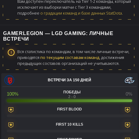
Вам доступен переключатель на Tier 1-2 команды, который
исключает из выборки матчи с Tier 3 командами,
подробнее
о градации команд и базе данных StatDota
.
GAMERLEGION — LGD GAMING: ЛИЧНЫЕ
ВСТРЕЧИ
Вся статистика по командам, в том числе личные встречи,
приводятся
по текущим составам команд
, достижения
предыдущих составов организаций не учитываются.
ВСТРЕЧИ ЗА 150 ДНЕЙ
ПОБЕДЫ
100%
0%
2 - 0
FIRST BLOOD
FIRST 10 KILLS