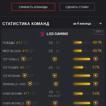
СРАВНИТЬ КОМАНДЫ
СДЕЛАТЬ СТАВКУ
СТАТИСТИКА КОМАНД
TIER 1
LGD GAMING
#12
/
27
38
- 41
48.1%
ПОБЕДЫ
#15
/
27
38
- 41
48.1%
FIRST BLOOD
/
27
1ST 10 KILLS
#6
/
27
45
- 34
57%
1ST TOWER
/
27
1ST ROSHAN
/
27
TEAM KILLS >24.5
43
- 36
#11
/
27
54%
OVER 40.5 MIN
AVG 45:47
/
27
OVER 49.5 KILLS