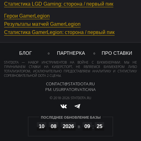
Статистика LGD Gaming: сторона / первый пик
Герои GamerLegion
Результаты матчей GamerLegion
Статистика GamerLegion: сторона / первый пик
БЛОГ
ПАРТНЕРКА
ПРО СТАВКИ
STATDOTA — НАБОР ИНСТРУМЕНТОВ НА ВОЙНЕ С БУКМЕКЕРАМИ. МЫ НЕ
ПРИНИМАЕМ СТАВКИ НА КИБЕРСПОРТ, НЕ ЯВЛЯЕМСЯ БУКМЕКЕРОМ ЛИБО
ТОТАЛИЗАТОРОМ, ИСКЛЮЧИТЕЛЬНО ПРЕДОСТАВЛЯЕМ АНАЛИТИКУ И СТАТИСТИКУ
СОРЕВНОВАТЕЛЬНОЙ DOTA 2 СЦЕНЫ.
CONTACT@STATDOTA.RU
PM: USURPATORVATICANA
© 2018-2026 STATDOTA.RU
ПОСЛЕДНЕЕ ОБНОВЛЕНИЕ БАЗЫ
10
08
2026
09
25