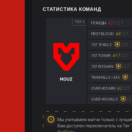
СТАТИСТИКА КОМАНД
TIER 3
#21
/
27
ПОБЕДЫ
#8
/
27
FIRST BLOOD
/
27
1ST 10 KILLS
#17
/
27
1ST TOWER
/
27
1ST ROSHAN
/
TEAM KILLS >24.5
MOUZ
#2
/
27
OVER 40.5 MIN
/
2
OVER 49.5 KILLS
Мы учитываем матчи только с лучшим
Вам доступен переключатель на Tier
StatDota
.