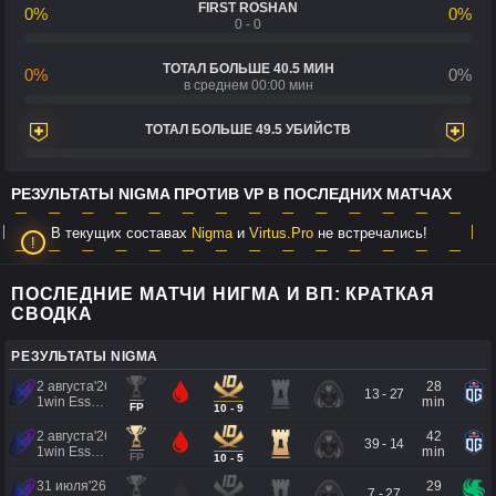
FIRST ROSHAN
0%
0%
0 - 0
ТОТАЛ БОЛЬШЕ 40.5 МИН
0%
0%
в среднем 00:00 мин
ТОТАЛ БОЛЬШЕ 49.5 УБИЙСТВ
РЕЗУЛЬТАТЫ NIGMA ПРОТИВ VP В ПОСЛЕДНИХ МАТЧАХ
В текущих составах
Nigma
и
Virtus.Pro
не встречались!
ПОСЛЕДНИЕ МАТЧИ НИГМА И ВП: КРАТКАЯ
СВОДКА
РЕЗУЛЬТАТЫ NIGMA
2 августа'26
28
13 - 27
1win Essence II
min
FP
10 - 9
2 августа'26
42
39 - 14
1win Essence II
min
FP
10 - 5
31 июля'26
29
7 - 27