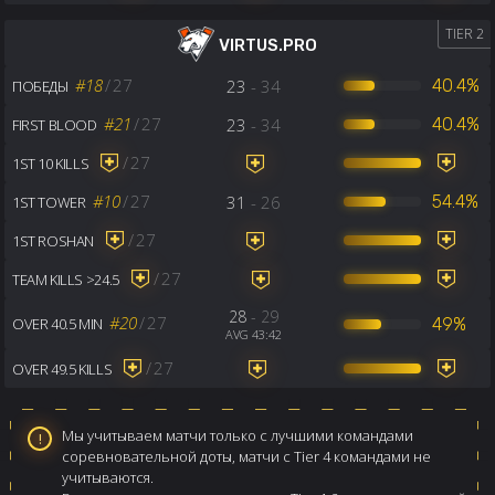
TIER 2
VIRTUS.PRO
#18
/
27
23
- 34
40.4%
ПОБЕДЫ
#21
/
27
23
- 34
40.4%
FIRST BLOOD
/
27
1ST 10 KILLS
#10
/
27
31
- 26
54.4%
1ST TOWER
/
27
1ST ROSHAN
/
27
TEAM KILLS >24.5
28
- 29
#20
/
27
49%
OVER 40.5 MIN
AVG 43:42
/
27
OVER 49.5 KILLS
Мы учитываем матчи только с лучшими командами
соревновательной доты, матчи с Tier 4 командами не
учитываются.