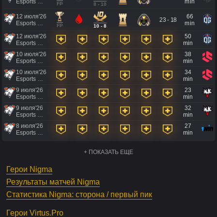
Esports World Cup 2026
min
FP
8 - 10
12 июля'26
66
23 - 18
Esports World Cup 2026
min
FP
10 - 8
12 июля'26
50
Esports World Cup 2026
min
10 июля'26
38
Esports World Cup 2026
min
10 июля'26
34
Esports World Cup 2026
min
9 июля'26
23
Esports World Cup 2026
min
9 июля'26
32
Esports World Cup 2026
min
8 июля'26
27
Esports World Cup 2026
min
+ ПОКАЗАТЬ ЕЩЕ
Герои Nigma
Результаты матчей Nigma
Статистика Nigma: сторона / первый пик
Герои Virtus.Pro