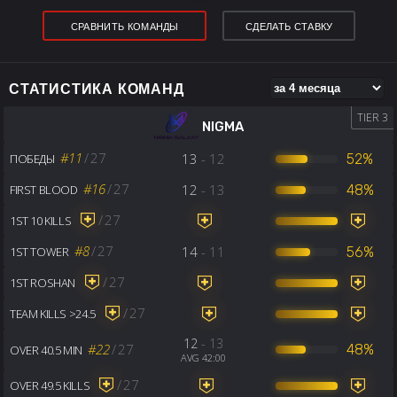
СРАВНИТЬ КОМАНДЫ
СДЕЛАТЬ СТАВКУ
СТАТИСТИКА КОМАНД
TIER 3
NIGMA
#11
/
27
13
- 12
52%
ПОБЕДЫ
#16
/
27
12
- 13
48%
FIRST BLOOD
/
27
1ST 10 KILLS
#8
/
27
14
- 11
56%
1ST TOWER
/
27
1ST ROSHAN
/
27
TEAM KILLS >24.5
12
- 13
#22
/
27
48%
OVER 40.5 MIN
AVG 42:00
/
27
OVER 49.5 KILLS