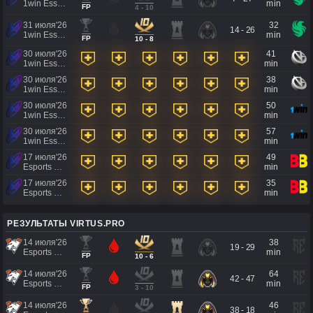
1win Essence II
min
FP
4 - 10
31 июля'26
32
14 - 26
1win Essence II
min
FP
10 - 8
30 июля'26
41
1win Essence II
min
30 июля'26
38
1win Essence II
min
30 июля'26
50
1win Essence II
min
30 июля'26
57
1win Essence II
min
17 июля'26
49
Esports World Cup 2026
min
17 июля'26
35
Esports World Cup 2026
min
РЕЗУЛЬТАТЫ VIRTUS.PRO
14 июля'26
38
19 - 29
Esports World Cup 2026
min
FP
10 - 6
14 июля'26
64
42 - 47
Esports World Cup 2026
min
FP
3 - 10
14 июля'26
46
38 - 18